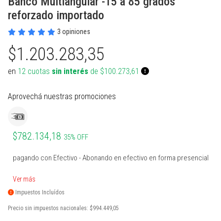
Banco Multiangular -15 a 85 grados
PROTECCIONES BOXEO
SUPLEMENTOS NATURALES
INDUMENTARIA TERMICA
MARCACION Y COORDINACION
TENIS DE MESA
reforzado importado
ACCESORIOS BOXEO
COMBOS
PILATES Y YOGA
BOSU Y MINI BOSUS |
VOLEY
3 opiniones
PROPOCIOCEPCION
$1.203.283,35
PERA Y CIELO Y TIERRA
Ver todos
REHABILITACION
PESAS RUSAS
BOLSOS PORTA PELOTAS
en
12 cuotas
sin interés
de $100.273,61
INDUMENTARIA BOXEO
OTROS ACCESORIOS
STRAPS Y CINTURON RUSO
PADDLE
RING DE BOXEO
Ver todos
CALLERAS GUANTES Y
BOLSOS Y MOCHILAS
Aprovechá nuestras promociones
PROTECCIONES
Ver todos
Ver todos
PATINES Y AFINES
$782.134,18
35% OFF
PELOTAS COLEGIALES
pagando con Efectivo - Abonando en efectivo en forma presencial
RUGBY Y FUTBOL AMERICANO
Ver más
INFLADORES Y SILBATOS
Impuestos Incluídos
INDUMENTARIA Y MEDIAS
Precio sin impuestos nacionales:
$994.449,05