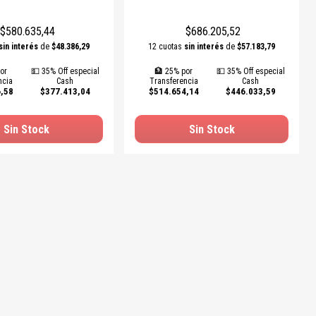
$580.635,44
$686.205,52
sin interés
de
$48.386,29
12 cuotas
sin interés
de
$57.183,79
or
💵 35% Off especial
🏦 25% por
💵 35% Off especial
ncia
Cash
Transferencia
Cash
,58
$377.413,04
$514.654,14
$446.033,59
Sin Stock
Sin Stock