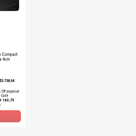
h Compact
 x 4cm
$3.738,94
 Off especial
Cash
9.163,73
)