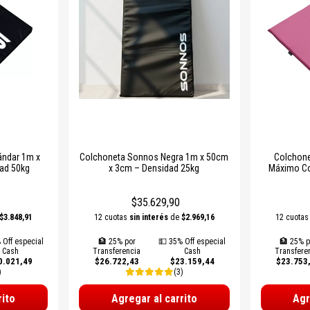
fitness y entrenamiento funcional.
profesional.
ándar 1m x
Colchoneta Sonnos Negra 1m x 50cm
Colchon
ad 50kg
x 3cm – Densidad 25kg
Máximo Con
$35.629,90
$3.848,91
12 cuotas
sin interés
de
$2.969,16
12 cuota
 Off especial
🏦 25% por
💵 35% Off especial
🏦 25% p
Cash
Transferencia
Cash
Transfere
0.021,49
$26.722,43
$23.159,44
$23.753
)
(3)
rito
Agregar al carrito
Agr