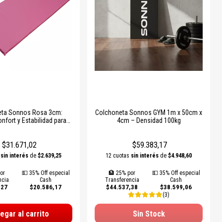
eta Sonnos Rosa 3cm:
Colchoneta Sonnos GYM 1m x 50cm x
fort y Estabilidad para
4cm – Densidad 100kg
Yoga y Fitness
$31.671,02
$59.383,17
s
sin interés
de
$2.639,25
12 cuotas
sin interés
de
$4.948,60
or
💵 35% Off especial
🏦 25% por
💵 35% Off especial
ncia
Cash
Transferencia
Cash
,27
$20.586,17
$44.537,38
$38.599,06
(3)
egar al carrito
Sin Stock