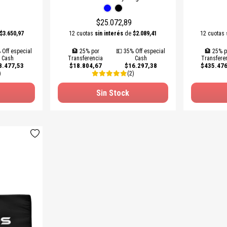
$25.072,89
$3.650,97
12 cuotas
sin interés
de
$2.089,41
12 cuotas
 Off especial
🏦 25% por
💵 35% Off especial
🏦 25% p
Cash
Transferencia
Cash
Transfere
8.477,53
$18.804,67
$16.297,38
$435.476
)
(2)
Sin Stock