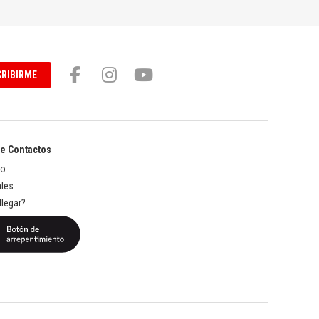
RIBIRME
de Contactos
to
les
legar?