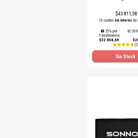
$43.811,58
12 cuotas
sin interés
de
🏦 25% por
💵 35%
Transferencia
$32.858,69
$2
(2
Sin Stock