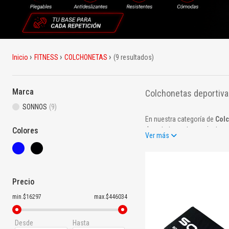
Inicio
FITNESS
COLCHONETAS
(9 resultados)
Marca
Colchonetas deportiva
SONNOS
(9)
En nuestra categoría de
Col
durante tus entrenamientos.
Colores
Ver más
Fabricadas con materiales an
superficies. Entrená con seg
Ventajas de nuestras colc
Precio
Superficie antideslizante par
min.$16297
max.$446034
Amortiguación que protege a
Desde
Hasta
Materiales resistentes y fácil