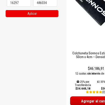
Modelos para yoga, pilates, 
Aplicar
Aptas para uso doméstico y 
Colchoneta Sonnos Est
50cm x 4cm – Densid
$46.186,91
12 cuotas
sin interés
de
🏦 25% por
💵 35%
Transferencia
$34.640,18
$3
(3
Agregar al car