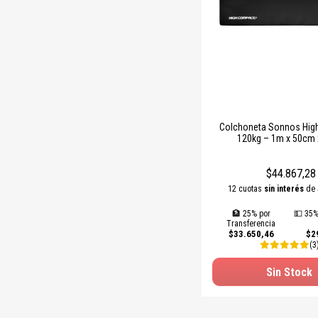
Colchoneta Sonnos Hig
120kg – 1m x 50cm
$44.867,28
12 cuotas
sin interés
de
🏦 25% por
💵 35%
Transferencia
$33.650,46
$2
(3
Sin Stock