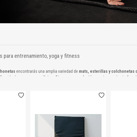
s para entrenamiento, yoga y fitness
chonetas
encontrarás una amplia variedad de
mats, esterillas y colchonetas 
 Son ideales para
yoga, pilates, fitness, musculación y entrenamiento func
tideslizantes y de alta densidad, nuestras colchonetas garantizan
soporte, du
uridad, cuidá tus articulaciones y disfrutá de un entrenamiento más confortable
honetas deportivas:
a mayor estabilidad.
rticulaciones y columna.
es de limpiar.