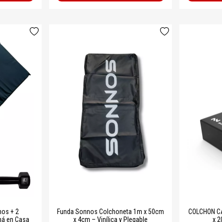
nos + 2
Funda Sonnos Colchoneta 1m x 50cm
COLCHON CA
ná en Casa
x 4cm – Vinílica y Plegable
x 2