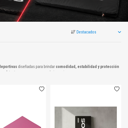
deportivas
diseñadas para brindar
comodidad, estabilidad y protección
ional
, tanto en casa como en el gimnasio.
rabilidad y fácil limpieza
, adaptándose a distintos niveles de exigencia y
.