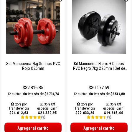
SOGAS Y OTROS
Ver todos
Set Mancuerna 7kg Sonnos PVC
Kit Mancuerna Hierro + Discos
Rojo Ø25mm
PVC Negro 7kg Ø25mm | Set de
Entrenamiento Sonnos
$32.816,85
$30.177,59
12 cuotas
sin interés
de
$2.734,74
12 cuotas
sin interés
de
$2.514,80
🏦 25% por
💵 35% Off
🏦 25% por
💵 35% Off
Transferencia
especial Cash
Transferencia
especial Cash
$24.612,63
$21.330,95
$22.633,20
$19.615,44
(3)
(3)
Agregar al carrito
Agregar al carrito