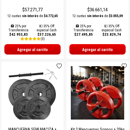
$57.271,77
$36.661,14
12 cuotas
sin interés
de
$4.772,65
12 cuotas
sin interés
de
$3.055,09
🏦 25% por
💵 35% Off
🏦 25% por
💵 35% Off
Transferencia
especial Cash
Transferencia
especial Cash
$42.953,83
$37.226,65
$27.495,85
$23.829,74
(3)
Agregar al carrito
Agregar al carrito
MANCUERNA SEMI MACIZA +
Kit 2 Mancuernas Sonnos + 20kg