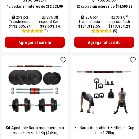
12 cuotas
sin interés
de
$12.503,99
12 cuotas
sin interés
de
$14.590,28
🏦 25% por
💵 35% Off
🏦 25% por
💵 35% Off
Transferencia
especial Cash
Transferencia
especial Cash
$112.535,94
$97.531,14
$131.312,55
$113.804,21
(3)
(5)
Agregar al carrito
Agregar al carrito
Kit Ajustable Barra mancuernas a
Kit Barra Ajustable + Kettlebell Grip
rosca Fuerza 40 Kg (4x5kg,
2 en 1 20kg
8x2,5kg)