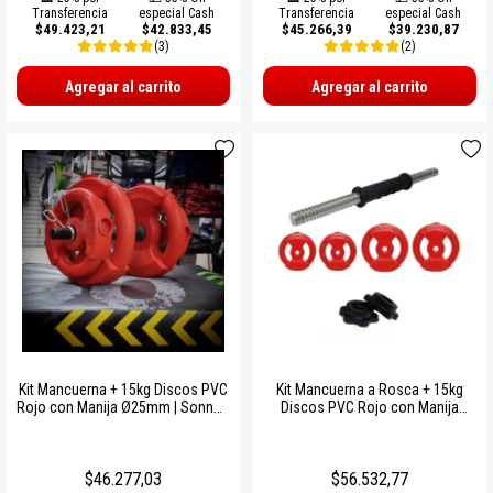
Transferencia
especial Cash
Transferencia
especial Cash
$49.423,21
$42.833,45
$45.266,39
$39.230,87
(3)
(2)
Agregar al carrito
Agregar al carrito
Kit Mancuerna + 15kg Discos PVC
Kit Mancuerna a Rosca + 15kg
Rojo con Manija Ø25mm | Sonnos
Discos PVC Rojo con Manija
Entrenamiento Funcional
Ø25mm | Sonnos Entrenamiento
en Casa
$46.277,03
$56.532,77