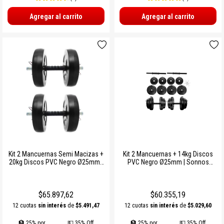
Agregar al carrito
Agregar al carrito
Kit 2 Mancuernas Semi Macizas +
Kit 2 Mancuernas + 14kg Discos
20kg Discos PVC Negro Ø25mm |
PVC Negro Ø25mm | Sonnos
Sonnos Entrenamiento Completo
Entrenamiento en Casa
$65.897,62
$60.355,19
12 cuotas
sin interés
de
$5.491,47
12 cuotas
sin interés
de
$5.029,60
🏦 25% por
💵 35% Off
🏦 25% por
💵 35% Off