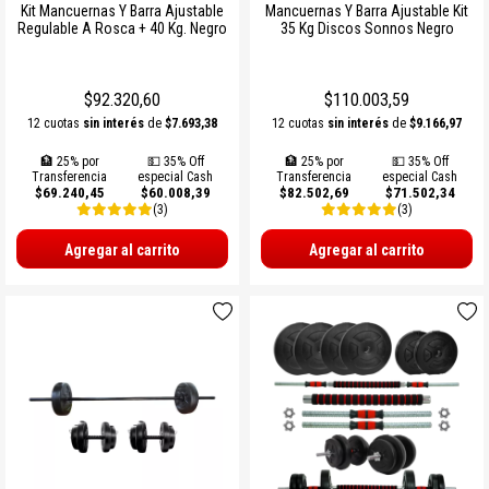
Kit Mancuernas Y Barra Ajustable
Mancuernas Y Barra Ajustable Kit
Regulable A Rosca + 40 Kg. Negro
35 Kg Discos Sonnos Negro
$92.320,60
$110.003,59
12 cuotas
sin interés
de
$7.693,38
12 cuotas
sin interés
de
$9.166,97
🏦 25% por
💵 35% Off
🏦 25% por
💵 35% Off
Transferencia
especial Cash
Transferencia
especial Cash
$69.240,45
$60.008,39
$82.502,69
$71.502,34
(3)
(3)
Agregar al carrito
Agregar al carrito