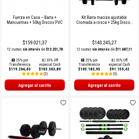
Fuerza en Casa – Barra +
Kit Barra maciza ajustable
Mancuernas + 50kg Discos PVC
Cromada a rosca + 25kg Discos
Ø25mm
$159.021,37
$140.245,27
12 cuotas
sin interés
de
$13.251,78
12 cuotas
sin interés
de
$11.687,11
🏦 25% por
💵 35% Off
🏦 25% por
💵 35% Off
Transferencia
especial Cash
Transferencia
especial Cash
$119.266,03
$103.363,89
$105.183,95
$91.159,42
(2)
(5)
Agregar al carrito
Agregar al carrito