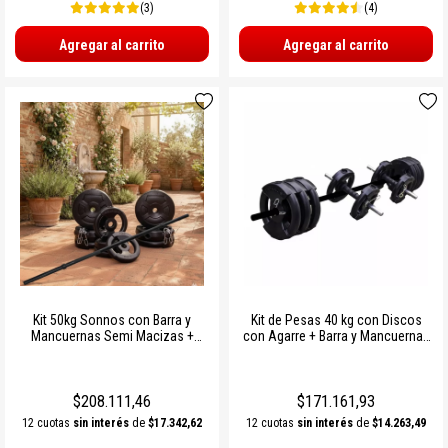
(3)
(4)
Agregar al carrito
Agregar al carrito
Kit 50kg Sonnos con Barra y
Kit de Pesas 40 kg con Discos
Mancuernas Semi Macizas +
con Agarre + Barra y Mancuernas
Discos con Agarre PVC Ø25mm |
Semi Macizas Ø25 mm |
Entrenamiento de Fuerza
Entrenamiento de Fuerza Sonnos
Completo
$208.111,46
$171.161,93
12 cuotas
sin interés
de
$17.342,62
12 cuotas
sin interés
de
$14.263,49