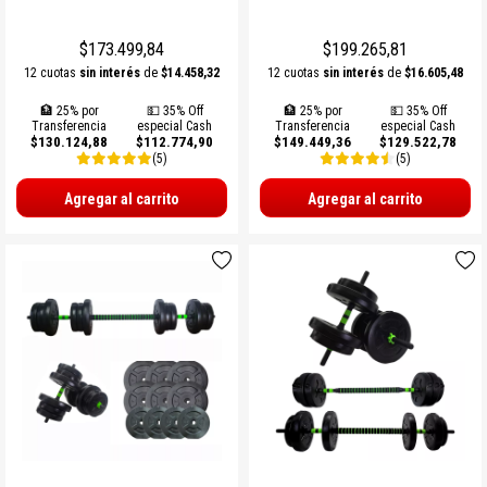
$173.499,84
$199.265,81
12 cuotas
sin interés
de
$14.458,32
12 cuotas
sin interés
de
$16.605,48
🏦 25% por
💵 35% Off
🏦 25% por
💵 35% Off
Transferencia
especial Cash
Transferencia
especial Cash
$130.124,88
$112.774,90
$149.449,36
$129.522,78
(5)
(5)
Agregar al carrito
Agregar al carrito