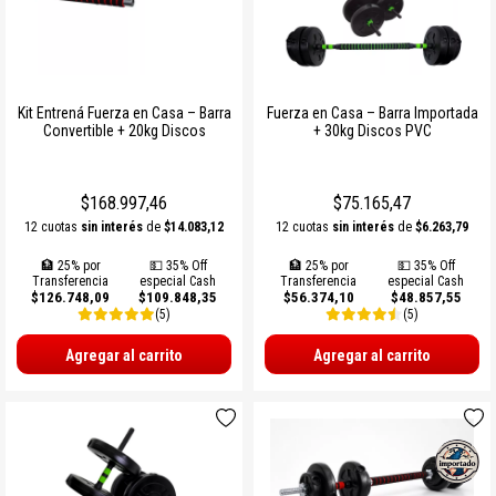
Kit Entrená Fuerza en Casa – Barra
Fuerza en Casa – Barra Importada
Convertible + 20kg Discos
+ 30kg Discos PVC
$168.997,46
$75.165,47
12 cuotas
sin interés
de
$14.083,12
12 cuotas
sin interés
de
$6.263,79
🏦 25% por
💵 35% Off
🏦 25% por
💵 35% Off
Transferencia
especial Cash
Transferencia
especial Cash
$126.748,09
$109.848,35
$56.374,10
$48.857,55
(5)
(5)
Agregar al carrito
Agregar al carrito