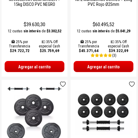
15kg DISCO PVC NEGRO
PVC Rojo Ø25mm
$39.630,30
$60.495,52
12 cuotas
sin interés
de
$3.302,52
12 cuotas
sin interés
de
$5.041,29
🏦 25% por
💵 35% Off
🏦 25% por
💵 35% Off
Transferencia
especial Cash
Transferencia
especial Cash
$29.722,72
$25.759,69
$45.371,64
$39.322,09
(3)
Agregar al carrito
Agregar al carrito