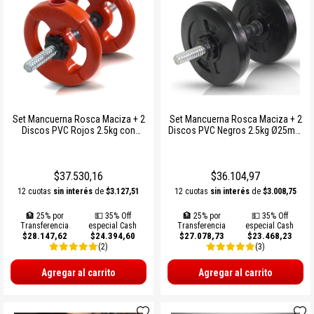
PROTECCIONES BOXEO
SUPLEMENTOS NATURALES
INDUMENTARIA TERMICA
MARCACION Y COORDINACION
TENIS DE MESA
ACCESORIOS BOXEO
COMBOS
PILATES Y YOGA
BOSU Y MINI BOSUS |
VOLEY
PROPOCIOCEPCION
PERA Y CIELO Y TIERRA
Ver todos
REHABILITACION
PESAS RUSAS
BOLSOS PORTA PELOTAS
INDUMENTARIA BOXEO
OTROS ACCESORIOS
STRAPS Y CINTURON RUSO
PADDLE
Set Mancuerna Rosca Maciza + 2
Set Mancuerna Rosca Maciza + 2
Discos PVC Rojos 2.5kg con
Discos PVC Negros 2.5kg Ø25mm
RING DE BOXEO
Ver todos
CALLERAS GUANTES Y
BOLSOS Y MOCHILAS
Manija Ø25mm | Entrenamiento en
| Entrenamiento de Fuerza
PROTECCIONES
Casa Sonnos
Sonnos
Ver todos
Ver todos
PATINES Y AFINES
$37.530,16
$36.104,97
12 cuotas
sin interés
de
$3.127,51
12 cuotas
sin interés
de
$3.008,75
PELOTAS COLEGIALES
🏦 25% por
💵 35% Off
🏦 25% por
💵 35% Off
Transferencia
especial Cash
Transferencia
especial Cash
RUGBY Y FUTBOL AMERICANO
$28.147,62
$24.394,60
$27.078,73
$23.468,23
(2)
(3)
INFLADORES Y SILBATOS
Agregar al carrito
Agregar al carrito
INDUMENTARIA Y MEDIAS