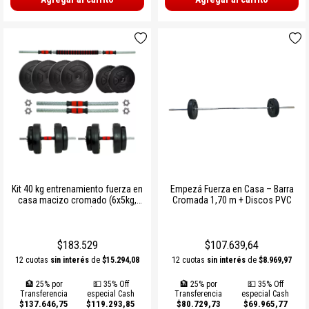
Kit 40 kg entrenamiento fuerza en
Empezá Fuerza en Casa – Barra
casa macizo cromado (6x5kg,
Cromada 1,70 m + Discos PVC
4x2,5kg)
$183.529
$107.639,64
12 cuotas
sin interés
de
$15.294,08
12 cuotas
sin interés
de
$8.969,97
🏦 25% por
💵 35% Off
🏦 25% por
💵 35% Off
Transferencia
especial Cash
Transferencia
especial Cash
$137.646,75
$119.293,85
$80.729,73
$69.965,77