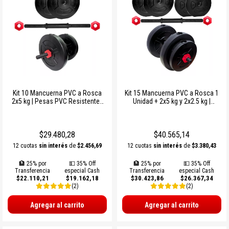
Kit 10 Mancuerna PVC a Rosca
Kit 15 Mancuerna PVC a Rosca 1
2x5 kg | Pesas PVC Resistentes
Unidad + 2x5 kg y 2x2.5 kg |
para Entrenamiento en Casa
Ajustable Ø25 mm para
Entrenamiento en Casa
$29.480,28
$40.565,14
12 cuotas
sin interés
de
$2.456,69
12 cuotas
sin interés
de
$3.380,43
🏦 25% por
💵 35% Off
🏦 25% por
💵 35% Off
Transferencia
especial Cash
Transferencia
especial Cash
$22.110,21
$19.162,18
$30.423,86
$26.367,34
(2)
(2)
Agregar al carrito
Agregar al carrito