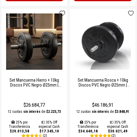
Set Mancuerna Hierro + 10kg
Set Mancuerna Rosca + 10kg
Discos PVC Negro Ø25mm |
Discos PVC Negro Ø25mm |
Sonnos Entrenamiento en Casa
Sonnos Entrenamiento de Fuerza
$26.684,77
$46.186,91
12 cuotas
sin interés
de
$2.223,73
12 cuotas
sin interés
de
$3.848,91
🏦 25% por
💵 35% Off
🏦 25% por
💵 35% Off
Transferencia
especial Cash
Transferencia
especial Cash
$20.013,58
$17.345,10
$34.640,18
$30.021,49
(2)
(2)