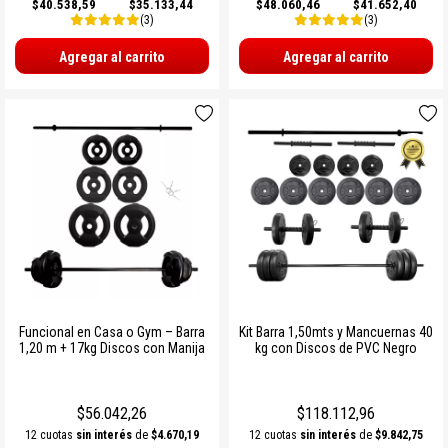
$40.538,59
$35.133,44
$48.060,46
$41.652,40
(3)
(3)
Agregar al carrito
Agregar al carrito
Funcional en Casa o Gym – Barra
Kit Barra 1,50mts y Mancuernas 40
1,20 m + 17kg Discos con Manija
kg con Discos de PVC Negro
$56.042,26
$118.112,96
12 cuotas
sin interés
de
$4.670,19
12 cuotas
sin interés
de
$9.842,75