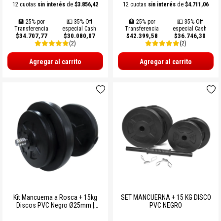
12 cuotas
sin interés
de
$3.856,42
12 cuotas
sin interés
de
$4.711,06
🏦 25% por
💵 35% Off
🏦 25% por
💵 35% Off
Transferencia
especial Cash
Transferencia
especial Cash
$34.707,77
$30.080,07
$42.399,58
$36.746,30
(2)
(2)
Agregar al carrito
Agregar al carrito
Kit Mancuerna a Rosca + 15kg
SET MANCUERNA + 15 KG DISCO
Discos PVC Negro Ø25mm |
PVC NEGRO
Sonnos Entrenamiento de Fuerza