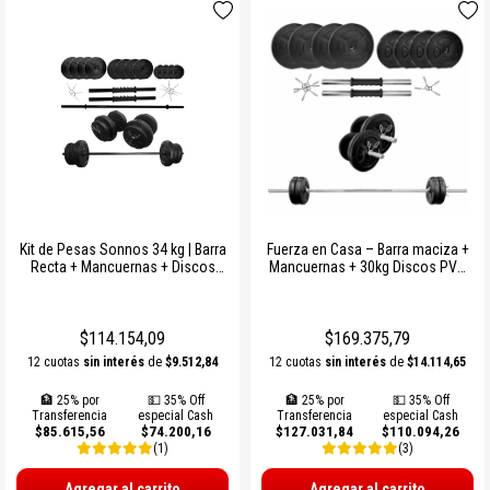
Kit de Pesas Sonnos 34 kg | Barra
Fuerza en Casa – Barra maciza +
Recta + Mancuernas + Discos
Mancuernas + 30kg Discos PVC
PVC | Entrenamiento en Casa
Sonnos
$114.154,09
$169.375,79
12 cuotas
sin interés
de
$9.512,84
12 cuotas
sin interés
de
$14.114,65
🏦 25% por
💵 35% Off
🏦 25% por
💵 35% Off
Transferencia
especial Cash
Transferencia
especial Cash
$85.615,56
$74.200,16
$127.031,84
$110.094,26
(1)
(3)
Agregar al carrito
Agregar al carrito