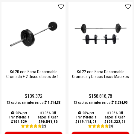
Kit 20 con Barra Desarmable
Kit 22 con Barra Desarmable
Cromada + 2 Discos Lisos de 10
Cromada y Discos Lisos Macizos
kg – Entrenamiento de Fuerza
Importado
$139.372
$158.818,78
12 cuotas
sin interés
de
$11.614,33
12 cuotas
sin interés
de
$13.234,90
🏦 25% por
💵 35% Off
🏦 25% por
💵 35% Off
Transferencia
especial Cash
Transferencia
especial Cash
$104.529
$90.591,80
$119.114,08
$103.232,21
(2)
(3)