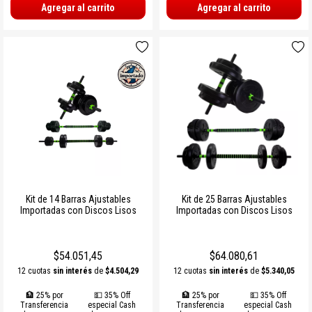
Agregar al carrito
Agregar al carrito
Kit de 14 Barras Ajustables
Kit de 25 Barras Ajustables
Importadas con Discos Lisos
Importadas con Discos Lisos
$54.051,45
$64.080,61
12 cuotas
sin interés
de
$4.504,29
12 cuotas
sin interés
de
$5.340,05
🏦 25% por
💵 35% Off
🏦 25% por
💵 35% Off
Transferencia
especial Cash
Transferencia
especial Cash