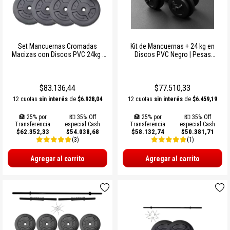
Set Mancuernas Cromadas
Kit de Mancuernas + 24 kg en
Macizas con Discos PVC 24kg |
Discos PVC Negro | Pesas
Kit Sonnos de Entrenamiento en
Ajustables Sonnos para
Casa con Cierre Rosca
Entrenamiento en Casa
$83.136,44
$77.510,33
12 cuotas
sin interés
de
$6.928,04
12 cuotas
sin interés
de
$6.459,19
🏦 25% por
💵 35% Off
🏦 25% por
💵 35% Off
Transferencia
especial Cash
Transferencia
especial Cash
$62.352,33
$54.038,68
$58.132,74
$50.381,71
(3)
(1)
Agregar al carrito
Agregar al carrito