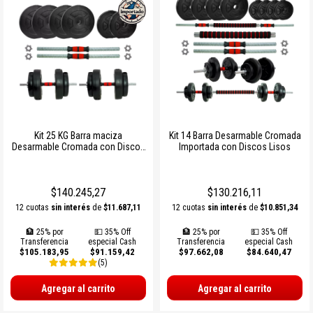
Kit 25 KG Barra maciza
Kit 14 Barra Desarmable Cromada
Desarmable Cromada con Discos
Importada con Discos Lisos
Lisos Importados
$140.245,27
$130.216,11
12 cuotas
sin interés
de
$11.687,11
12 cuotas
sin interés
de
$10.851,34
🏦 25% por
💵 35% Off
🏦 25% por
💵 35% Off
Transferencia
especial Cash
Transferencia
especial Cash
$105.183,95
$91.159,42
$97.662,08
$84.640,47
(5)
Agregar al carrito
Agregar al carrito