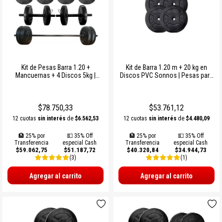
Kit de Pesas Barra 1.20 +
Kit de Barra 1.20 m + 20 kg en
Mancuernas + 4 Discos 5kg |
Discos PVC Sonnos | Pesas para
Entrenamiento en Casa
Entrenamiento en Casa
$78.750,33
$53.761,12
12 cuotas
sin interés
de
$6.562,53
12 cuotas
sin interés
de
$4.480,09
🏦 25% por
💵 35% Off
🏦 25% por
💵 35% Off
Transferencia
especial Cash
Transferencia
especial Cash
$59.062,75
$51.187,72
$40.320,84
$34.944,73
(3)
(1)
Agregar al carrito
Agregar al carrito