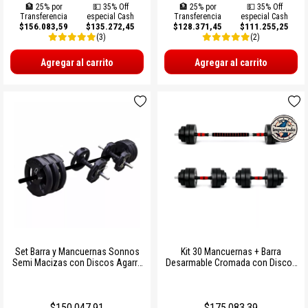
🏦 25% por
💵 35% Off
🏦 25% por
💵 35% Off
Transferencia
especial Cash
Transferencia
especial Cash
$156.083,59
$135.272,45
$128.371,45
$111.255,25
(3)
(2)
Agregar al carrito
Agregar al carrito
Set Barra y Mancuernas Sonnos
Kit 30 Mancuernas + Barra
Semi Macizas con Discos Agarre
Desarmable Cromada con Discos
30kg | Entrenamiento Completo
Lisos
Ø25mm
$150.047,91
$175.083,39