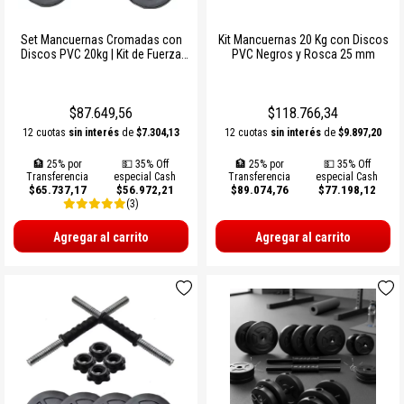
Set Mancuernas Cromadas con
Kit Mancuernas 20 Kg con Discos
Discos PVC 20kg | Kit de Fuerza
PVC Negros y Rosca 25 mm
con Rosca y Carga Ajustable
$87.649,56
$118.766,34
12 cuotas
sin interés
de
$7.304,13
12 cuotas
sin interés
de
$9.897,20
🏦 25% por
💵 35% Off
🏦 25% por
💵 35% Off
Transferencia
especial Cash
Transferencia
especial Cash
$65.737,17
$56.972,21
$89.074,76
$77.198,12
(3)
Agregar al carrito
Agregar al carrito