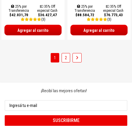
🏦 25% por
💵 35% Off
🏦 25% por
💵 35% Off
Transferencia
especial Cash
Transferencia
especial Cash
$42.031,70
$36.427,47
$88.584,72
$76.773,43
(3)
(3)
Agregar al carrito
Agregar al carrito
1
2
¡Recibí las mejores ofertas!
SUSCRIBIRME