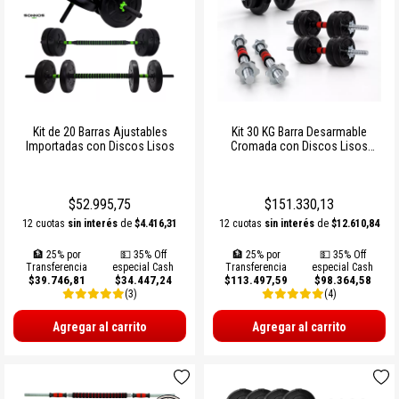
Kit de 20 Barras Ajustables
Kit 30 KG Barra Desarmable
Importadas con Discos Lisos
Cromada con Discos Lisos
Importados
$52.995,75
$151.330,13
12 cuotas
sin interés
de
$4.416,31
12 cuotas
sin interés
de
$12.610,84
🏦 25% por
💵 35% Off
🏦 25% por
💵 35% Off
Transferencia
especial Cash
Transferencia
especial Cash
$39.746,81
$34.447,24
$113.497,59
$98.364,58
(3)
(4)
Agregar al carrito
Agregar al carrito