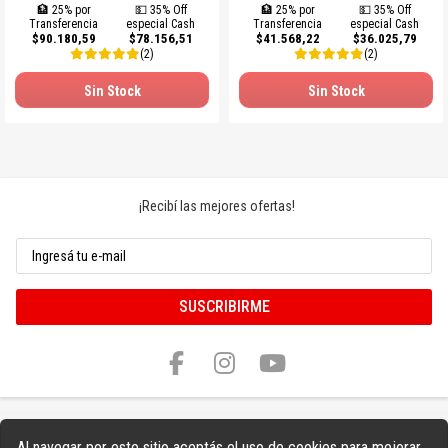
🏦 25% por
💵 35% Off
🏦 25% por
💵 35% Off
Transferencia
especial Cash
Transferencia
especial Cash
$90.180,59
$78.156,51
$41.568,22
$36.025,79
(2)
(2)
Sin Stock
Sin Stock
¡Recibí las mejores ofertas!
SUSCRIBIRME
Al navegar por este sitio aceptás el uso de cookies para mejorar