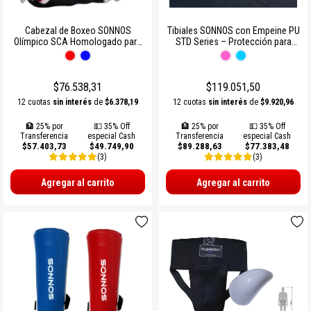
Cabezal de Boxeo SONNOS
Tibiales SONNOS con Empeine PU
Olímpico SCA Homologado para
STD Series – Protección para
Competencia
Piernas y Pie
$76.538,31
$119.051,50
12 cuotas
sin interés
de
$6.378,19
12 cuotas
sin interés
de
$9.920,96
🏦 25% por
💵 35% Off
🏦 25% por
💵 35% Off
Transferencia
especial Cash
Transferencia
especial Cash
$57.403,73
$49.749,90
$89.288,63
$77.383,48
(3)
(3)
Agregar al carrito
Agregar al carrito