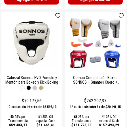
Cabezal Sonnos EVO Pómulo y
Combo Competición Boxeo
Mentón para Boxeo y Kick Boxing
SONNOS – Guantes Cuero +
Cabezal + Bucal + Vendas
$79.177,56
$242.297,37
12 cuotas
sin interés
de
$6.598,13
12 cuotas
sin interés
de
$20.191,45
🏦 25% por
💵 35% Off
🏦 25% por
💵 35% Off
Transferencia
especial Cash
Transferencia
especial Cash
$59.383,17
$51.465,41
$181.723,03
$157.493,29