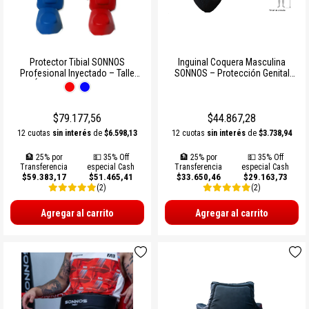
Protector Tibial SONNOS
Inguinal Coquera Masculina
Profesional Inyectado – Talle
SONNOS – Protección Genital
Único, Alta Protección
para Deportes de Contacto
$79.177,56
$44.867,28
12 cuotas
sin interés
de
$6.598,13
12 cuotas
sin interés
de
$3.738,94
🏦 25% por
💵 35% Off
🏦 25% por
💵 35% Off
Transferencia
especial Cash
Transferencia
especial Cash
$59.383,17
$51.465,41
$33.650,46
$29.163,73
(2)
(2)
Agregar al carrito
Agregar al carrito