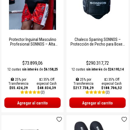
Protector Inguinal Masculino
Chaleco Sparring SONNOS –
Profesional SONNOS – Alta
Protección de Pecho para Boxeo
Protección para Deportes de
y Deportes de Contacto
Contacto
$73.899,06
$290.317,72
12 cuotas
sin interés
de
$6.158,25
12 cuotas
sin interés
de
$24.193,14
🏦 25% por
💵 35% Off
🏦 25% por
💵 35% Off
Transferencia
especial Cash
Transferencia
especial Cash
$55.424,29
$48.034,39
$217.738,29
$188.706,52
(2)
(2)
Agregar al carrito
Agregar al carrito