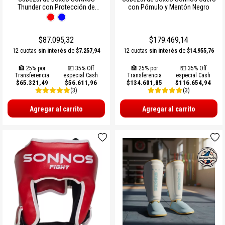
Thunder con Protección de
con Pómulo y Mentón Negro
SOGAS Y OTROS
Pómulo y Mentón
Ver todos
$87.095,32
$179.469,14
12 cuotas
sin interés
de
$7.257,94
12 cuotas
sin interés
de
$14.955,76
🏦 25% por
💵 35% Off
🏦 25% por
💵 35% Off
Transferencia
especial Cash
Transferencia
especial Cash
$65.321,49
$56.611,96
$134.601,85
$116.654,94
(3)
(3)
Agregar al carrito
Agregar al carrito