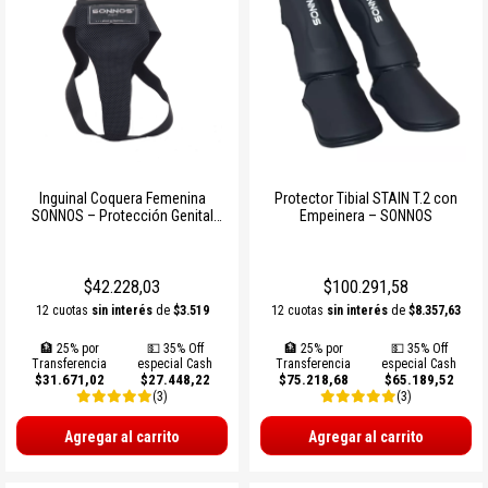
Inguinal Coquera Femenina
Protector Tibial STAIN T.2 con
SONNOS – Protección Genital
Empeinera – SONNOS
para Mujeres en Deportes de
Contacto
$42.228,03
$100.291,58
12 cuotas
sin interés
de
$3.519
12 cuotas
sin interés
de
$8.357,63
🏦 25% por
💵 35% Off
🏦 25% por
💵 35% Off
Transferencia
especial Cash
Transferencia
especial Cash
$31.671,02
$27.448,22
$75.218,68
$65.189,52
(3)
(3)
Agregar al carrito
Agregar al carrito