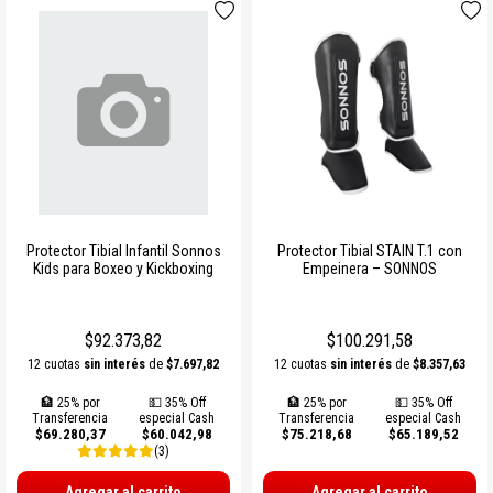
Protector Tibial Infantil Sonnos
Protector Tibial STAIN T.1 con
Kids para Boxeo y Kickboxing
Empeinera – SONNOS
$92.373,82
$100.291,58
12 cuotas
sin interés
de
$7.697,82
12 cuotas
sin interés
de
$8.357,63
🏦 25% por
💵 35% Off
🏦 25% por
💵 35% Off
Transferencia
especial Cash
Transferencia
especial Cash
$69.280,37
$60.042,98
$75.218,68
$65.189,52
(3)
Agregar al carrito
Agregar al carrito