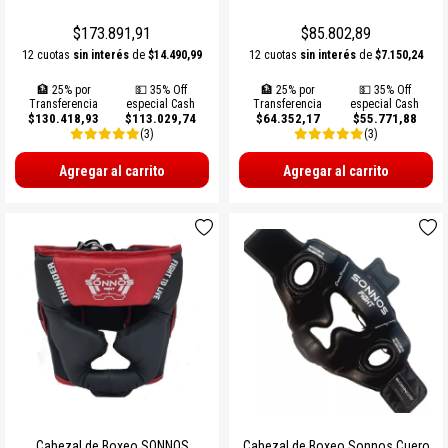
PROTECCIONES BOXEO
SUPLEMENTOS NATURALES
INDUMENTARIA TERMICA
MARCACION Y COORDINACION
TENIS DE MESA
$173.891,91
$85.802,89
ACCESORIOS BOXEO
COMBOS
PILATES Y YOGA
BOSU Y MINI BOSUS |
VOLEY
12 cuotas
sin interés
de
$14.490,99
12 cuotas
sin interés
de
$7.150,24
PROPOCIOCEPCION
🏦 25% por
💵 35% Off
🏦 25% por
💵 35% Off
PERA Y CIELO Y TIERRA
Ver todos
REHABILITACION
PESAS RUSAS
BOLSOS PORTA PELOTAS
Transferencia
especial Cash
Transferencia
especial Cash
$130.418,93
$113.029,74
$64.352,17
$55.771,88
(3)
(3)
INDUMENTARIA BOXEO
OTROS ACCESORIOS
STRAPS Y CINTURON RUSO
PADDLE
Agregar al carrito
Agregar al carrito
RING DE BOXEO
Ver todos
CALLERAS GUANTES Y
BOLSOS Y MOCHILAS
PROTECCIONES
Ver todos
Ver todos
PATINES Y AFINES
PELOTAS COLEGIALES
RUGBY Y FUTBOL AMERICANO
INFLADORES Y SILBATOS
INDUMENTARIA Y MEDIAS
Cabezal de Boxeo SONNOS
Cabezal de Boxeo Sonnos Cuero