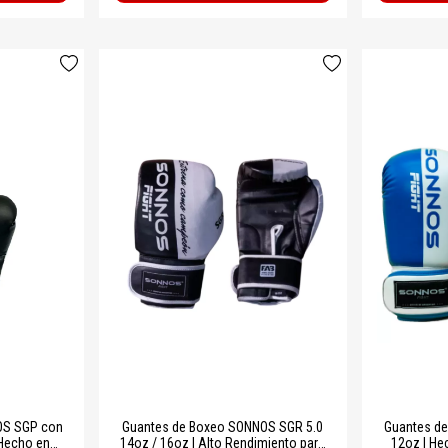
OS SGP con
Guantes de Boxeo SONNOS SGR 5.0
Guantes d
 Hecho en
14oz / 16oz | Alto Rendimiento para
12oz | He