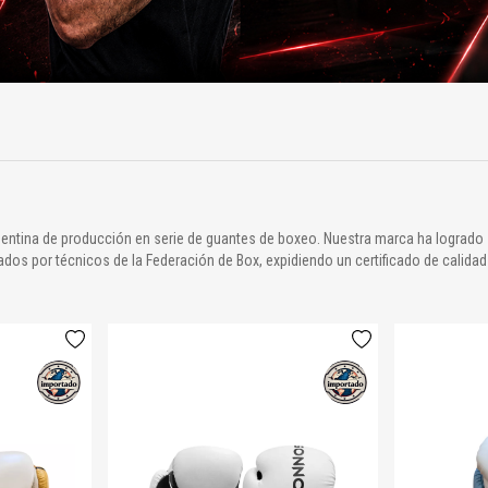
rgentina de producción en serie de guantes de boxeo. Nuestra marca ha logrado 
ados por técnicos de la Federación de Box, expidiendo un certificado de calid
o inyectado, matriz diseñada por nosotros.