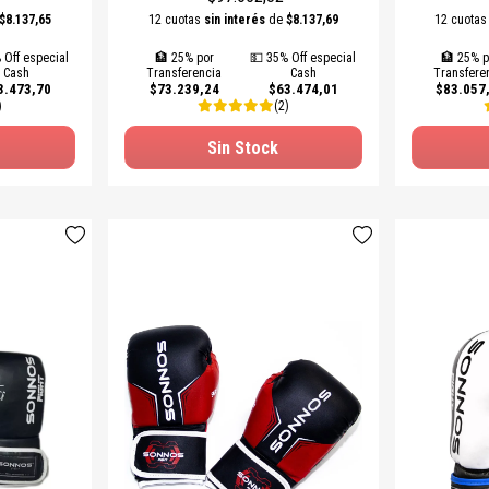
$8.137,65
12 cuotas
sin interés
de
$8.137,69
12 cuota
 Off especial
🏦 25% por
💵 35% Off especial
🏦 25% p
Cash
Transferencia
Cash
Transfere
3.473,70
$73.239,24
$63.474,01
$83.057
)
(2)
Sin Stock