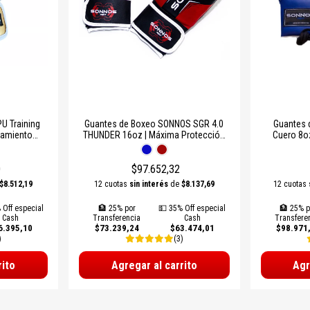
 Training
Guantes de Boxeo SONNOS SGR 4.0
Guantes
namiento
THUNDER 16oz | Máxima Protección
Cuero 8oz
a Artes
para Sparring y Entrenamiento Intenso
Profes
as
0
$97.652,32
$8.512,19
12 cuotas
sin interés
de
$8.137,69
12 cuotas
 Off especial
🏦 25% por
💵 35% Off especial
🏦 25% p
Cash
Transferencia
Cash
Transfere
6.395,10
$73.239,24
$63.474,01
$98.971
)
(3)
rito
Agregar al carrito
Agr