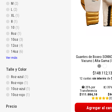
M
(2)
L
(2)
XL
(1)
8
(1)
10
(1)
8oz
(1)
10oz
(3)
12oz
(4)
14oz
(6)
Guantes de Boxeo SONNO
Ver más
Vacuno | Alta Gama |
Durabilidad y Rendimiento
Talle y Color
$148.112,1
8oz-azul
(1)
12 cuotas
sin interés
de
8oz-rojo
(1)
🏦 25% por
💵 35%
10oz-azul
(1)
Transferencia
$111.084,10
$9
10oz-rojo
(1)
(3
Precio
Agregar al car