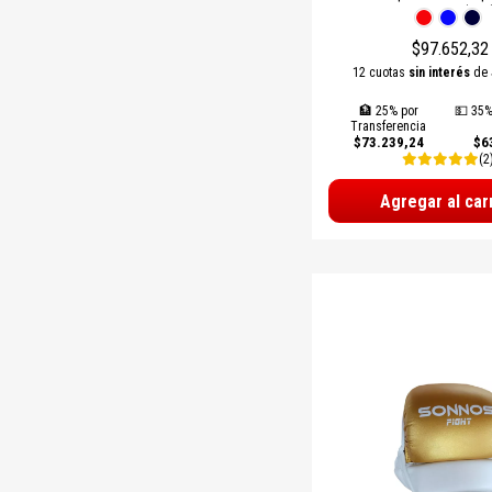
Argentina (FAB
$97.652,32
12 cuotas
sin interés
de
🏦 25% por
💵 35%
Transferencia
$73.239,24
$6
(2
Agregar al car