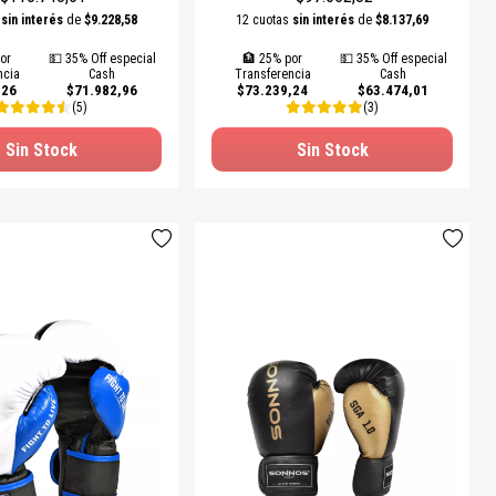
s
sin interés
de
$9.228,58
12 cuotas
sin interés
de
$8.137,69
or
💵 35% Off especial
🏦 25% por
💵 35% Off especial
ncia
Cash
Transferencia
Cash
,26
$71.982,96
$73.239,24
$63.474,01
(5)
(3)
Sin Stock
Sin Stock