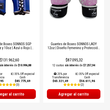
 de Boxeo SONNOS SGP
Guantes de Boxeo SONNOS LADY
 y 10oz | Azul o Rojo |
12oz | Diseño Femenino y Protección
ionales y Duraderos
Óptima
$131.962,60
$87.095,32
sin interés
de
$10.996,88
12 cuotas
sin interés
de
$7.257,94
or
💵 35% Off especial
🏦 25% por
💵 35% Off especial
ncia
Cash
Transferencia
Cash
,95
$85.775,69
$65.321,49
$56.611,96
(3)
(2)
egar al carrito
Agregar al carrito