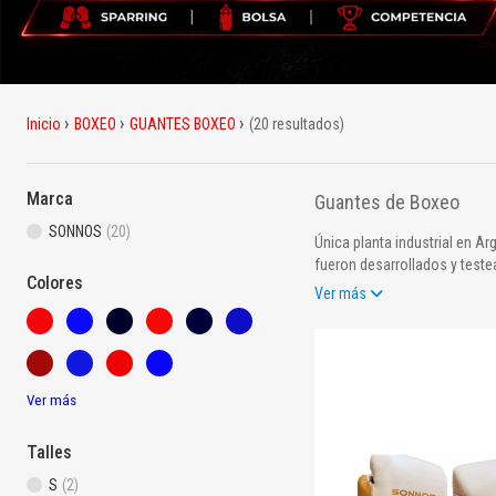
Inicio
BOXEO
GUANTES BOXEO
(20 resultados)
Marca
Guantes de Boxeo
SONNOS
(20)
Única planta industrial en A
fueron desarrollados y teste
Colores
una monopieza de poliuretan
Ver más
Ver más
Talles
S
(2)