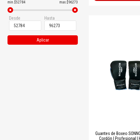
min.$52784
max.$96273
Desde
Hasta
Aplicar
Guantes de Boxeo SONN
Cordón | Profesional |