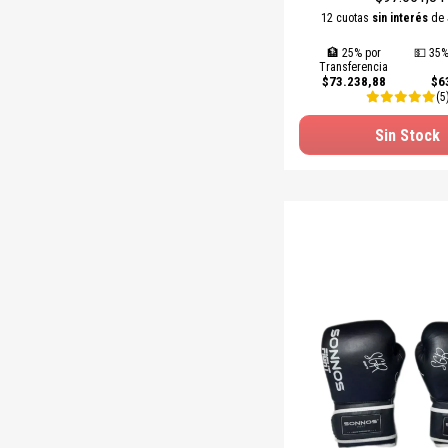
12 cuotas
sin interés
de
🏦 25% por
💵 35%
Transferencia
$73.238,88
$6
(5
Sin Stock