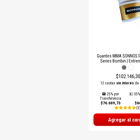
Guantes MMA SONNOS PU
Series Bombin | Entre
Seguro y Cómodo par
Marciales Mixt
$102.146,3
12 cuotas
sin interés
de
🏦 25% por
💵 35%
Transferencia
$76.609,73
$6
(3
Agregar al car