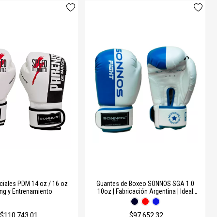
ciales PDM 14 oz / 16 oz
Guantes de Boxeo SONNOS SGA 1.0
ing y Entrenamiento
10oz | Fabricación Argentina | Ideal
para Entrenamiento Técnico
$110.743,01
$97.652,32