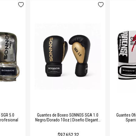
 SGR 5.0
Guantes de Boxeo SONNOS SGA 1.0
Guantes Ofi
Profesional
Negro/Dorado 10oz | Diseño Elegante
Sparr
y Alta Protección
$97.652,32