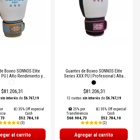
de Boxeo SONNOS Elite
Guantes de Boxeo SONNOS Elite
 PU | Alto Rendimiento y
Series XXX PU | Profesional | Alta
xima Protección
Durabilidad y Protección
$81.206,31
$81.206,31
s
sin interés
de
$6.767,19
12 cuotas
sin interés
de
$6.767,19
or
💵 35% Off especial
🏦 25% por
💵 35% Off especial
ncia
Cash
Transferencia
Cash
,73
$52.784,10
$60.904,73
$52.784,10
(3)
(2)
egar al carrito
Agregar al carrito