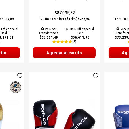
)
Sparring y Entrenamiento
Ideal par
$87.095,32
$8.137,69
12 cuotas
sin interés
de
$7.257,94
12 cuota
 Off especial
🏦 25% por
💵 35% Off especial
🏦 25% p
Cash
Transferencia
Cash
Transfere
3.474,01
$65.321,49
$56.611,96
$73.239
)
(2)
rito
Agregar al carrito
Agr