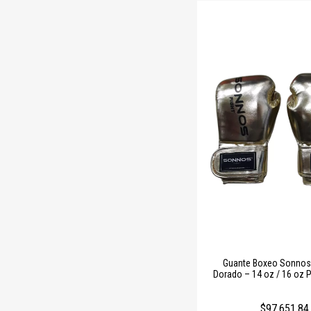
Guante Boxeo Sonnos
Dorado – 14 oz / 16 oz 
$97.651,84