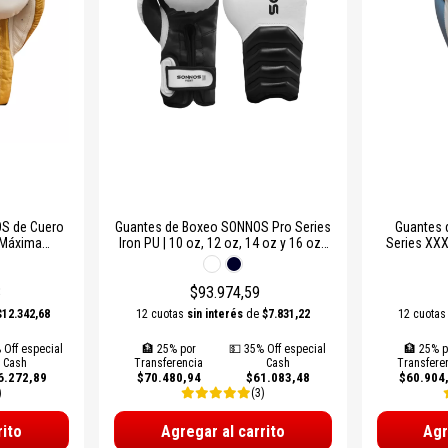
S de Cuero
Guantes de Boxeo SONNOS Pro Series
Guantes 
 Máxima
Iron PU | 10 oz, 12 oz, 14 oz y 16 oz |
Series XXX
 Profesional
Entrenamiento y Sparring Profesional
Má
3
$93.974,59
$12.342,68
12 cuotas
sin interés
de
$7.831,22
12 cuota
 Off especial
🏦 25% por
💵 35% Off especial
🏦 25% p
Cash
Transferencia
Cash
Transfere
6.272,89
$70.480,94
$61.083,48
$60.904
)
(3)
rito
Agregar al carrito
Agr