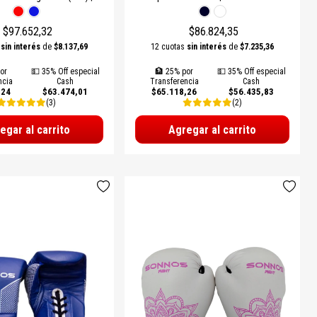
a Entrenamiento General
y Rendimiento Profesional
$97.652,32
$86.824,35
s
sin interés
de
$8.137,69
12 cuotas
sin interés
de
$7.235,36
or
💵 35% Off especial
🏦 25% por
💵 35% Off especial
ncia
Cash
Transferencia
Cash
,24
$63.474,01
$65.118,26
$56.435,83
(3)
(2)
egar al carrito
Agregar al carrito