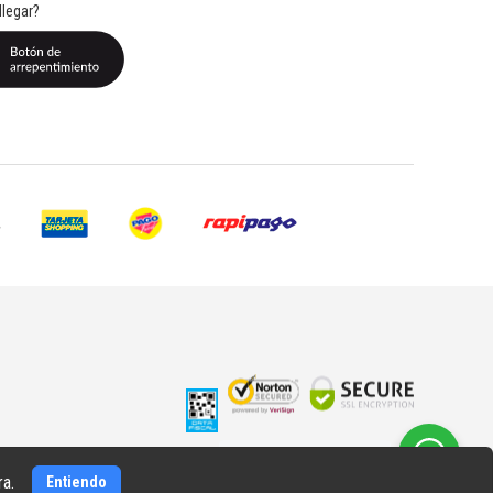
legar?
¿Necesitás ayuda?
hablá
con nosotros
ra.
Entiendo