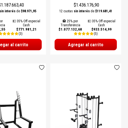
$1.187.663,40
$1.436.176,90
sin interés
de
$98.971,95
12 cuotas
sin interés
de
$119.681,41
or
💵 35% Off especial
🏦 25% por
💵 35% Off especial
ncia
Cash
Transferencia
Cash
,55
$771.981,21
$1.077.132,68
$933.514,99
(3)
(5)
egar al carrito
Agregar al carrito