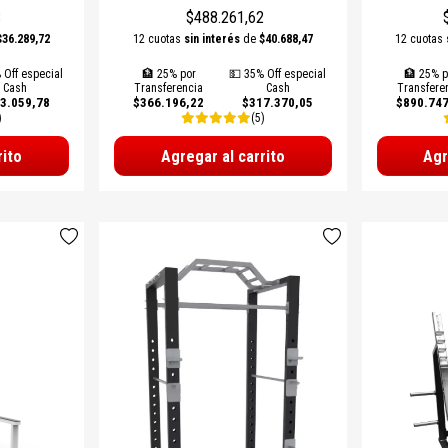
8
$488.261,62
$36.289,72
12 cuotas
sin interés
de
$40.688,47
12 cuotas
 Off especial
🏦 25% por
💵 35% Off especial
🏦 25% p
Cash
Transferencia
Cash
Transfere
3.059,78
$366.196,22
$317.370,05
$890.747
)
(5)
rito
Agregar al carrito
Agr