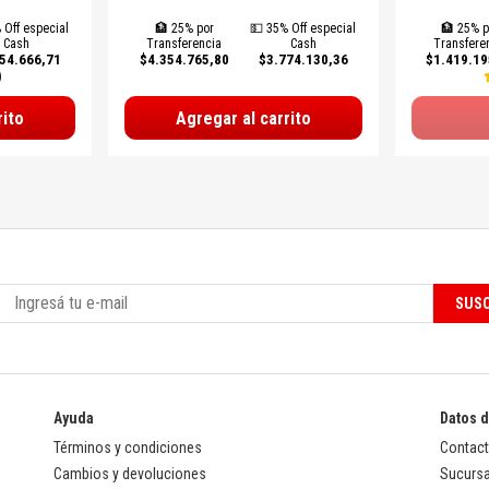
 Off especial
🏦 25% por
💵 35% Off especial
🏦 25% p
Cash
Transferencia
Cash
Transfere
54.666,71
$4.354.765,80
$3.774.130,36
$1.419.19
)
rito
Agregar al carrito
SUSC
Ayuda
Datos 
Términos y condiciones
Contac
Cambios y devoluciones
Sucursa