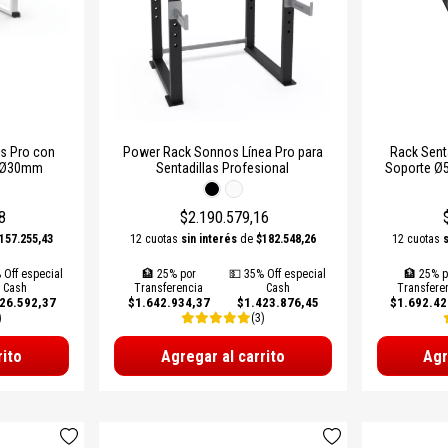
s Pro con
Power Rack Sonnos Línea Pro para
Rack Sent
e Ø30mm
Sentadillas Profesional
Soporte Ø
8
$2.190.579,16
157.255,43
12 cuotas
sin interés
de
$182.548,26
12 cuotas
 Off especial
🏦 25% por
💵 35% Off especial
🏦 25% p
Cash
Transferencia
Cash
Transfere
26.592,37
$1.642.934,37
$1.423.876,45
$1.692.42
)
(3)
rito
Agregar al carrito
Agr