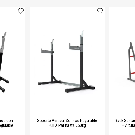
nnos con
Soporte Vertical Sonnos Regulable
Rack Senta
egulable
Full X Par hasta 250kg
– Altur