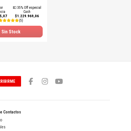
or
💵 35% Off especial
ncia
Cash
5,07
$1.229.969,06
(5)
Sin Stock
RIBIRME
de Contactos
to
les