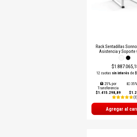
Rack Sentadillas Sonno
Asistencia y Soport
$1.887.065,1
12 cuotas
sin interés
de
$
🏦 25% por
💵 35%
Transferencia
$1.415.298,89
$1.2
(3
Agregar al car