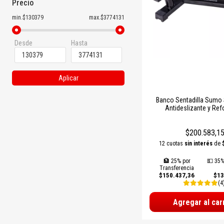
Precio
min.$130379
max.$3774131
Desde
Hasta
Aplicar
Banco Sentadilla Sumo
Antideslizante y Re
$200.583,1
12 cuotas
sin interés
de
🏦 25% por
💵 35%
Transferencia
$150.437,36
$13
(4
Agregar al car