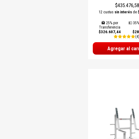
$435.476,5
12 cuotas
sin interés
de
🏦 25% por
💵 35%
Transferencia
$326.607,44
$28
(4
Agregar al car