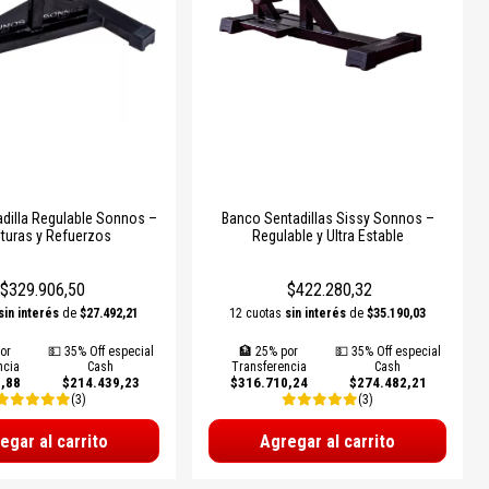
dilla Regulable Sonnos –
Banco Sentadillas Sissy Sonnos –
lturas y Refuerzos
Regulable y Ultra Estable
$329.906,50
$422.280,32
sin interés
de
$27.492,21
12 cuotas
sin interés
de
$35.190,03
or
💵 35% Off especial
🏦 25% por
💵 35% Off especial
ncia
Cash
Transferencia
Cash
,88
$214.439,23
$316.710,24
$274.482,21
(3)
(3)
egar al carrito
Agregar al carrito