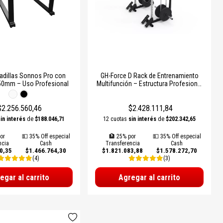
adillas Sonnos Pro con
GH-Force D Rack de Entrenamiento
50mm – Uso Profesional
Multifunción – Estructura Profesional
de Alta Resistencia
$2.256.560,46
$2.428.111,84
sin interés
de
$188.046,71
12 cuotas
sin interés
de
$202.342,65
or
💵 35% Off especial
🏦 25% por
💵 35% Off especial
ncia
Cash
Transferencia
Cash
0,35
$1.466.764,30
$1.821.083,88
$1.578.272,70
(4)
(3)
egar al carrito
Agregar al carrito