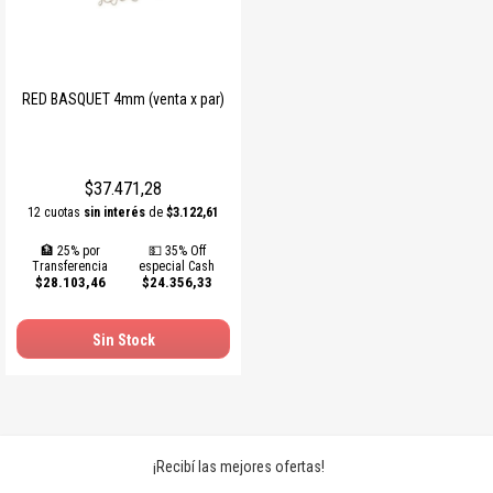
RED BASQUET 4mm (venta x par)
$37.471,28
12 cuotas
sin interés
de
$3.122,61
🏦 25% por
💵 35% Off
Transferencia
especial Cash
$28.103,46
$24.356,33
Sin Stock
¡Recibí las mejores ofertas!