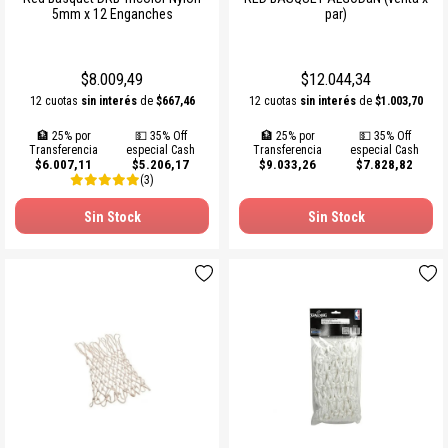
5mm x 12 Enganches
par)
SOGAS Y OTROS
Ver todos
$8.009,49
$12.044,34
12 cuotas
sin interés
de
$667,46
12 cuotas
sin interés
de
$1.003,70
🏦 25% por
💵 35% Off
🏦 25% por
💵 35% Off
Transferencia
especial Cash
Transferencia
especial Cash
$6.007,11
$5.206,17
$9.033,26
$7.828,82
(3)
Sin Stock
Sin Stock