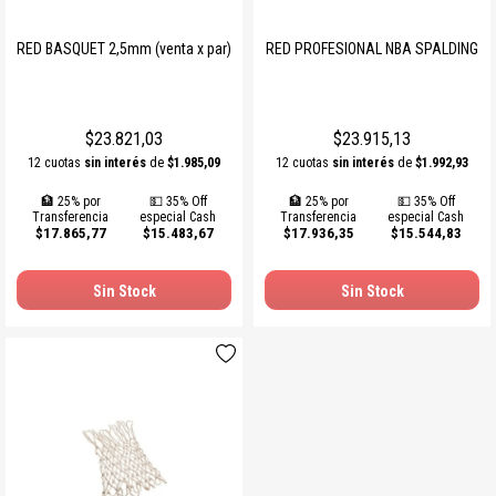
RED BASQUET 2,5mm (venta x par)
RED PROFESIONAL NBA SPALDING
$23.821,03
$23.915,13
12 cuotas
sin interés
de
$1.985,09
12 cuotas
sin interés
de
$1.992,93
🏦 25% por
💵 35% Off
🏦 25% por
💵 35% Off
Transferencia
especial Cash
Transferencia
especial Cash
$17.865,77
$15.483,67
$17.936,35
$15.544,83
Sin Stock
Sin Stock