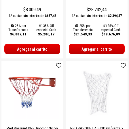
PROTECCIONES BOXEO
SUPLEMENTOS NATURALES
INDUMENTARIA TERMICA
MARCACION Y COORDINACION
TENIS DE MESA
$8.009,49
$28.732,44
ACCESORIOS BOXEO
COMBOS
PILATES Y YOGA
BOSU Y MINI BOSUS |
VOLEY
12 cuotas
sin interés
de
$667,46
12 cuotas
sin interés
de
$2.394,37
PROPOCIOCEPCION
🏦 25% por
💵 35% Off
🏦 25% por
💵 35% Off
PERA Y CIELO Y TIERRA
Ver todos
REHABILITACION
PESAS RUSAS
BOLSOS PORTA PELOTAS
Transferencia
especial Cash
Transferencia
especial Cash
$6.007,11
$5.206,17
$21.549,33
$18.676,09
INDUMENTARIA BOXEO
OTROS ACCESORIOS
STRAPS Y CINTURON RUSO
PADDLE
Agregar al carrito
Agregar al carrito
RING DE BOXEO
Ver todos
CALLERAS GUANTES Y
BOLSOS Y MOCHILAS
PROTECCIONES
Ver todos
Ver todos
PATINES Y AFINES
PELOTAS COLEGIALES
RUGBY Y FUTBOL AMERICANO
INFLADORES Y SILBATOS
INDUMENTARIA Y MEDIAS
Red Básquet DRB Tricolor Nylon
RED BASQUET ALGODàN (venta x