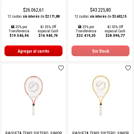
PROTECCIONES BOXEO
SUPLEMENTOS NATURALES
INDUMENTARIA TERMICA
MARCACION Y COORDINACION
TENIS DE MESA
$26.062,61
$43.225,80
ACCESORIOS BOXEO
COMBOS
PILATES Y YOGA
BOSU Y MINI BOSUS |
VOLEY
12 cuotas
sin interés
de
$2.171,88
12 cuotas
sin interés
de
$3.602,15
PROPOCIOCEPCION
🏦 25% por
💵 35% Off
🏦 25% por
💵 35% Off
PERA Y CIELO Y TIERRA
Ver todos
REHABILITACION
PESAS RUSAS
BOLSOS PORTA PELOTAS
Transferencia
especial Cash
Transferencia
especial Cash
$19.546,96
$16.940,70
$32.419,35
$28.096,77
INDUMENTARIA BOXEO
OTROS ACCESORIOS
STRAPS Y CINTURON RUSO
PADDLE
Agregar al carrito
Sin Stock
RING DE BOXEO
Ver todos
CALLERAS GUANTES Y
BOLSOS Y MOCHILAS
PROTECCIONES
Ver todos
Ver todos
PATINES Y AFINES
PELOTAS COLEGIALES
RUGBY Y FUTBOL AMERICANO
INFLADORES Y SILBATOS
INDUMENTARIA Y MEDIAS
RAQUETA TENIS SIXZERO JUNIOR
RAQUETA TENIS SIXZERO JUNIOR