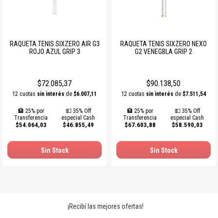
RAQUETA TENIS SIXZERO AIR G3
RAQUETA TENIS SIXZERO NEXO
ROJO AZUL GRIP 3
G2 VENEGBLA GRIP 2
$72.085,37
$90.138,50
12 cuotas
sin interés
de
$6.007,11
12 cuotas
sin interés
de
$7.511,54
🏦 25% por
💵 35% Off
🏦 25% por
💵 35% Off
Transferencia
especial Cash
Transferencia
especial Cash
$54.064,03
$46.855,49
$67.603,88
$58.590,03
Sin Stock
Sin Stock
¡Recibí las mejores ofertas!