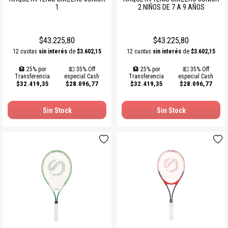
1
2 NIÑOS DE 7 A 9 AÑOS
SOGAS Y OTROS
Ver todos
$43.225,80
$43.225,80
12 cuotas
sin interés
de
$3.602,15
12 cuotas
sin interés
de
$3.602,15
🏦 25% por
💵 35% Off
🏦 25% por
💵 35% Off
Transferencia
especial Cash
Transferencia
especial Cash
$32.419,35
$28.096,77
$32.419,35
$28.096,77
Sin Stock
Sin Stock