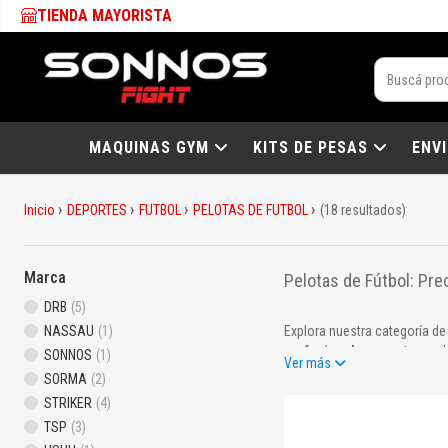
TIENDA MAYORISTA
MAQUINAS GYM
KITS DE PESAS
ENV
Inicio
DEPORTES
FUTBOL
PELOTAS DE FUTBOL
(18 resultados)
Marca
Pelotas de Fútbol: Pr
DRB
(5)
NASSAU
(1)
Explora nuestra categoría d
profesionales
, nuestras p
SONNOS
(1)
Ver más
SORMA
(2)
Incluye productos como:
STRIKER
(4)
Pelotas de entrenamiento:
TSP
(3)