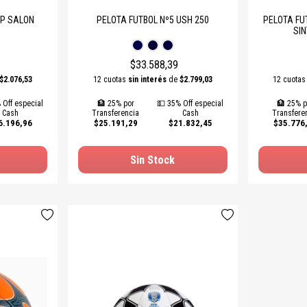
SP SALON
PELOTA FUTBOL Nº5 USH 250
PELOTA FU
SIN
$33.588,39
$2.076,53
12 cuotas
sin interés
de
$2.799,03
12 cuota
 Off especial
🏦 25% por
💵 35% Off especial
🏦 25% p
Cash
Transferencia
Cash
Transfere
6.196,96
$25.191,29
$21.832,45
$35.776
Sin Stock