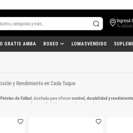
Ingresá 
Tu ubicac
IO GRATIS AMBA
BOXEO
LOMASVENDIDO
SUPLEM
ecisión y Rendimiento en Cada Toque
e
Pelotas de Fútbol
, diseñada para ofrecer
control, durabilidad y rendimient
elotas aseguran un desempeño óptimo en cualquier cancha.
resistentes y duraderas para uso diario.