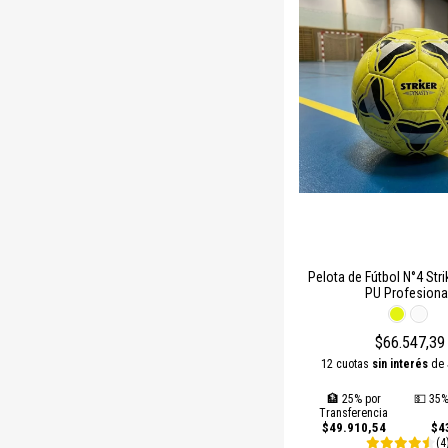
Pelota de Fútbol N°4 Stri
PU Profesiona
$66.547,39
12 cuotas
sin interés
de
🏦 25% por
💵 35%
Transferencia
$49.910,54
$4
(4