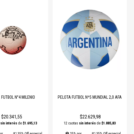
encia y control en cada sesión de entrenamiento o juego, tanto para
uso
 FUTBOL N°4 MILENIO
PELOTA FUTBOL Nº5 MUNDIAL 2,0 AFA
$20.341,55
$22.629,98
s
sin interés
de
$1.695,13
12 cuotas
sin interés
de
$1.885,83
or
💵 35% Off especial
🏦 25% por
💵 35% Off especial