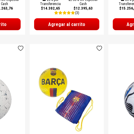
Cash
Transferencia
Cash
Transfere
.263,76
$14.302,65
$12.395,63
$15.256
(3)
rito
Agregar al carrito
Agr