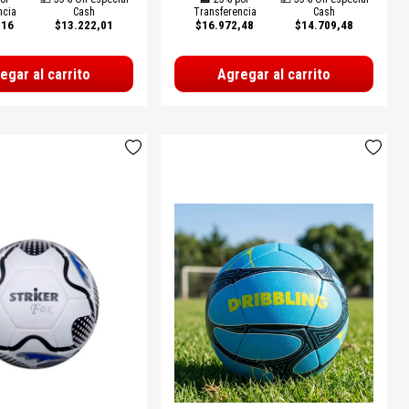
ncia
Cash
Transferencia
Cash
,16
$13.222,01
$16.972,48
$14.709,48
egar al carrito
Agregar al carrito