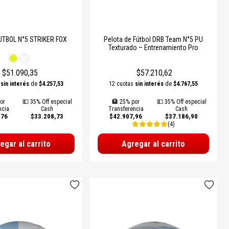
UTBOL N°5 STRIKER FOX
Pelota de Fútbol DRB Team N°5 PU
Texturado – Entrenamiento Pro
$51.090,35
$57.210,62
s
sin interés
de
$4.257,53
12 cuotas
sin interés
de
$4.767,55
or
💵 35% Off especial
🏦 25% por
💵 35% Off especial
ncia
Cash
Transferencia
Cash
,76
$33.208,73
$42.907,96
$37.186,90
(4)
egar al carrito
Agregar al carrito