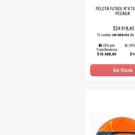
PELOTA FUTBOL N°4 T
PESADA
$24.918,40
12 cuotas
sin interés
de
🏦 25% por
💵 35%
Transferencia
$18.688,80
$1
Sin Stock