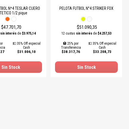
TBOL Nº4 TESLAR CUERO
PELOTA FUTBOL N°4 STRIKER FOX
TETICO 1/2 pique
$47.701,70
$51.090,35
s
sin interés
de
$3.975,14
12 cuotas
sin interés
de
$4.257,53
or
💵 35% Off especial
🏦 25% por
💵 35% Off especial
ncia
Cash
Transferencia
Cash
,27
$31.006,10
$38.317,76
$33.208,73
Sin Stock
Sin Stock