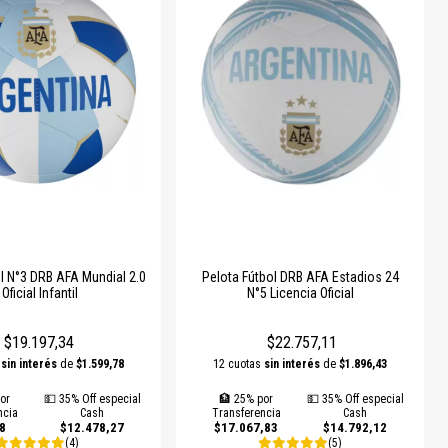
l N°3 DRB AFA Mundial 2.0
Pelota Fútbol DRB AFA Estadios 24
| Oficial Infantil
N°5 Licencia Oficial
$19.197,34
$22.757,11
s
sin interés
de
$1.599,78
12 cuotas
sin interés
de
$1.896,43
or
💵 35% Off especial
🏦 25% por
💵 35% Off especial
ncia
Cash
Transferencia
Cash
8
$12.478,27
$17.067,83
$14.792,12
(4)
(5)