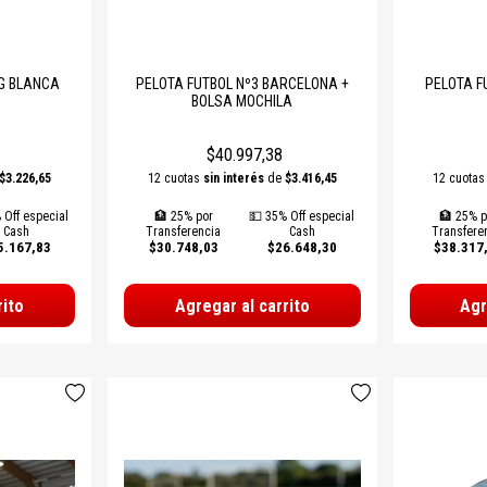
SG BLANCA
PELOTA FUTBOL Nº3 BARCELONA +
PELOTA F
BOLSA MOCHILA
$40.997,38
$3.226,65
12 cuotas
sin interés
de
$3.416,45
12 cuota
 Off especial
🏦 25% por
💵 35% Off especial
🏦 25% p
Cash
Transferencia
Cash
Transfere
5.167,83
$30.748,03
$26.648,30
$38.317
rito
Agregar al carrito
Agr