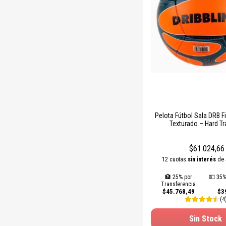
Pelota Fútbol Sala DRB F
Texturado – Hard Tr
$61.024,66
12 cuotas
sin interés
de
🏦 25% por
💵 35%
Transferencia
$45.768,49
$3
(4
Sin Stock