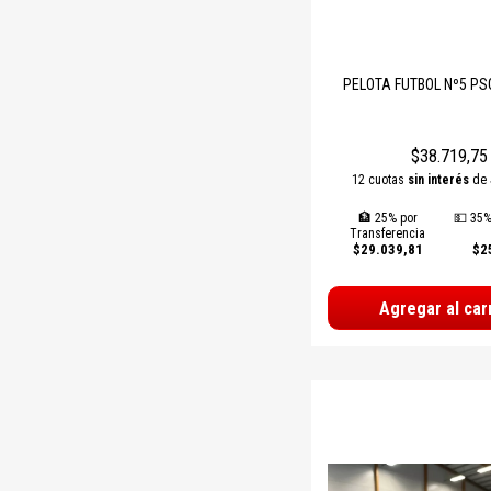
PELOTA FUTBOL Nº5 P
$38.719,75
12 cuotas
sin interés
de
🏦 25% por
💵 35%
Transferencia
$29.039,81
$2
Agregar al car