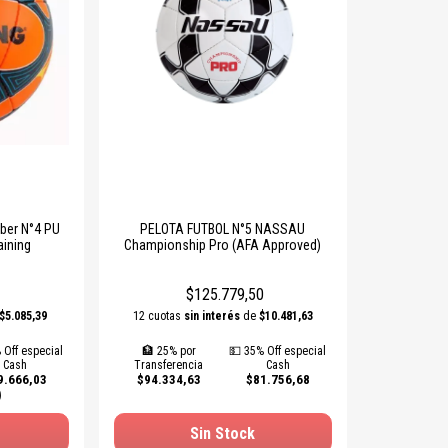
iber N°4 PU
PELOTA FUTBOL N°5 NASSAU
aining
Championship Pro (AFA Approved)
$125.779,50
$5.085,39
12 cuotas
sin interés
de
$10.481,63
 Off especial
🏦 25% por
💵 35% Off especial
Cash
Transferencia
Cash
9.666,03
$94.334,63
$81.756,68
)
Sin Stock