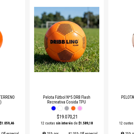
n control y precisión para partidos oficiales.
tadas a superficies cubiertas y espacios reducidos.
stán fabricadas con
materiales de alta calidad
, garantizando rebote, resist
vo
.
 TERRENO
Pelota Fútbol Nº5 DRB Flash
PELOTA
)
Recreativa Cosida TPU
$19.070,21
$1.059,46
12 cuotas
sin interés
de
$1.589,18
12 cuota
 Off especial
🏦 25% por
💵 35% Off especial
🏦 25% p