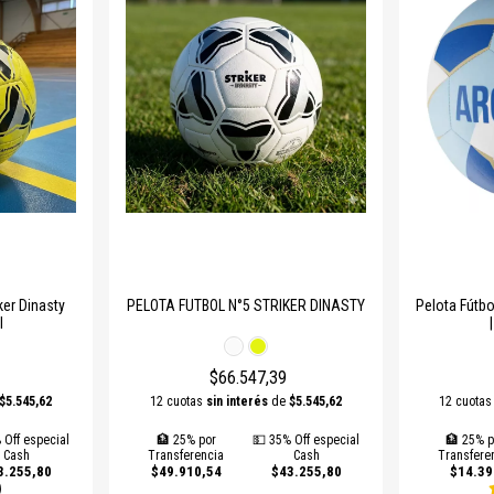
ker Dinasty
PELOTA FUTBOL N°5 STRIKER DINASTY
Pelota Fútbo
l
$66.547,39
$5.545,62
12 cuotas
sin interés
de
$5.545,62
12 cuota
 Off especial
🏦 25% por
💵 35% Off especial
🏦 25% p
Cash
Transferencia
Cash
Transfere
3.255,80
$49.910,54
$43.255,80
$14.39
)