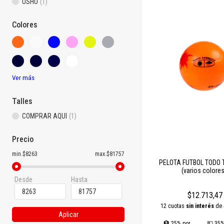
USHU
(1)
Pelotas de competición:
co
Pelotas de fútbol sala:
adap
Colores
Nuestras
pelotas de fútbol
e
profesional como recreati
Ver más
Talles
COMPRAR AQUI
(1)
Precio
min.$8263
max.$81757
PELOTA FUTBOL TODO
(varios colores
Desde
Hasta
$12.713,47
12 cuotas
sin interés
de
Aplicar
🏦 25% por
💵 35%