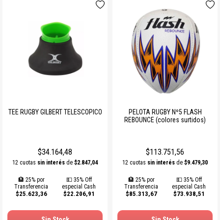
TEE RUGBY GILBERT TELESCOPICO
PELOTA RUGBY Nº5 FLASH
REBOUNCE (colores surtidos)
$34.164,48
$113.751,56
12 cuotas
sin interés
de
$2.847,04
12 cuotas
sin interés
de
$9.479,30
🏦 25% por
💵 35% Off
🏦 25% por
💵 35% Off
Transferencia
especial Cash
Transferencia
especial Cash
$25.623,36
$22.206,91
$85.313,67
$73.938,51
Sin Stock
Sin Stock