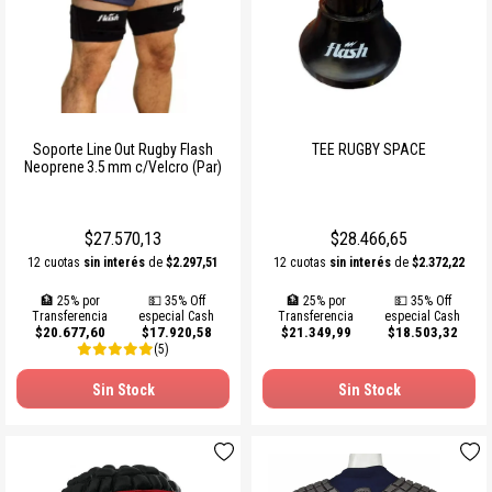
Soporte Line Out Rugby Flash
TEE RUGBY SPACE
Neoprene 3.5 mm c/Velcro (Par)
$27.570,13
$28.466,65
12 cuotas
sin interés
de
$2.297,51
12 cuotas
sin interés
de
$2.372,22
🏦 25% por
💵 35% Off
🏦 25% por
💵 35% Off
Transferencia
especial Cash
Transferencia
especial Cash
$20.677,60
$17.920,58
$21.349,99
$18.503,32
(5)
Sin Stock
Sin Stock