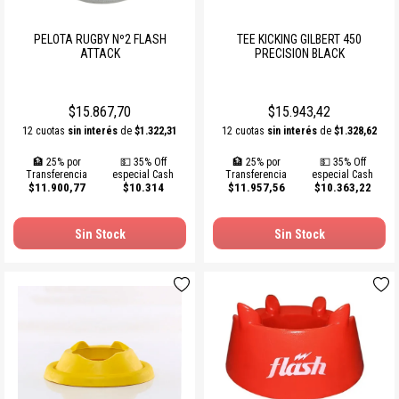
PELOTA RUGBY Nº2 FLASH
TEE KICKING GILBERT 450
ATTACK
PRECISION BLACK
$15.867,70
$15.943,42
12 cuotas
sin interés
de
$1.322,31
12 cuotas
sin interés
de
$1.328,62
🏦 25% por
💵 35% Off
🏦 25% por
💵 35% Off
Transferencia
especial Cash
Transferencia
especial Cash
$11.900,77
$10.314
$11.957,56
$10.363,22
Sin Stock
Sin Stock