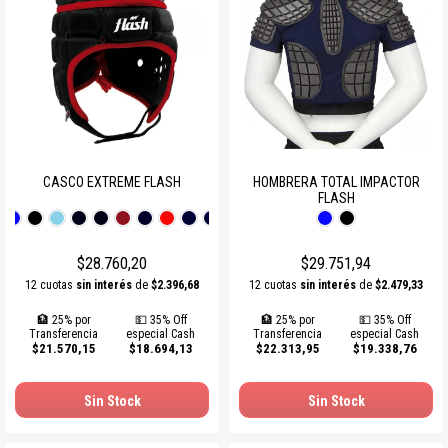
CASCO EXTREME FLASH
HOMBRERA TOTAL IMPACTOR
FLASH
$28.760,20
$29.751,94
12 cuotas
sin interés
de
$2.396,68
12 cuotas
sin interés
de
$2.479,33
🏦 25% por
💵 35% Off
🏦 25% por
💵 35% Off
Transferencia
especial Cash
Transferencia
especial Cash
$21.570,15
$18.694,13
$22.313,95
$19.338,76
Sin Stock
Sin Stock