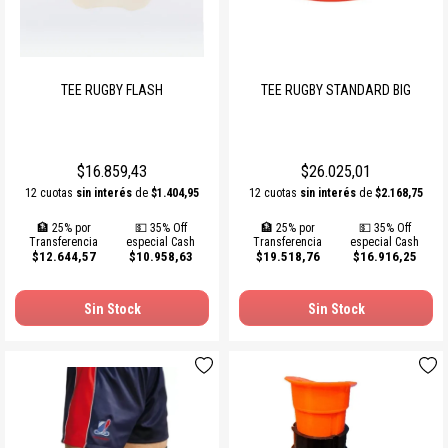
TEE RUGBY FLASH
TEE RUGBY STANDARD BIG
$16.859,43
$26.025,01
12 cuotas
sin interés
de
$1.404,95
12 cuotas
sin interés
de
$2.168,75
🏦 25% por
💵 35% Off
🏦 25% por
💵 35% Off
Transferencia
especial Cash
Transferencia
especial Cash
$12.644,57
$10.958,63
$19.518,76
$16.916,25
Sin Stock
Sin Stock