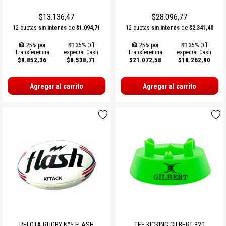
PROTECCIONES BOXEO
SUPLEMENTOS NATURALES
INDUMENTARIA TERMICA
MARCACION Y COORDINACION
TENIS DE MESA
$13.136,47
$28.096,77
ACCESORIOS BOXEO
COMBOS
PILATES Y YOGA
BOSU Y MINI BOSUS |
VOLEY
12 cuotas
sin interés
de
$1.094,71
12 cuotas
sin interés
de
$2.341,40
PROPOCIOCEPCION
🏦 25% por
💵 35% Off
🏦 25% por
💵 35% Off
PERA Y CIELO Y TIERRA
Ver todos
REHABILITACION
PESAS RUSAS
BOLSOS PORTA PELOTAS
Transferencia
especial Cash
Transferencia
especial Cash
$9.852,36
$8.538,71
$21.072,58
$18.262,90
INDUMENTARIA BOXEO
OTROS ACCESORIOS
STRAPS Y CINTURON RUSO
PADDLE
Agregar al carrito
Agregar al carrito
RING DE BOXEO
Ver todos
CALLERAS GUANTES Y
BOLSOS Y MOCHILAS
PROTECCIONES
Ver todos
Ver todos
PATINES Y AFINES
PELOTAS COLEGIALES
RUGBY Y FUTBOL AMERICANO
INFLADORES Y SILBATOS
INDUMENTARIA Y MEDIAS
PELOTA RUGBY N°5 FLASH
TEE KICKING GILBERT 320