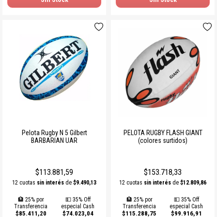
Pelota Rugby N 5 Gilbert
PELOTA RUGBY FLASH GIANT
BARBARIAN UAR
(colores surtidos)
$113.881,59
$153.718,33
12 cuotas
sin interés
de
$9.490,13
12 cuotas
sin interés
de
$12.809,86
🏦 25% por
💵 35% Off
🏦 25% por
💵 35% Off
Transferencia
especial Cash
Transferencia
especial Cash
$85.411,20
$74.023,04
$115.288,75
$99.916,91