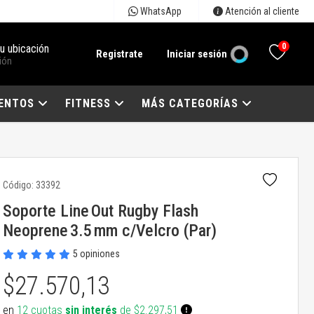
WhatsApp
Atención al cliente
0
tu ubicación
Registrate
Iniciar sesión
ión
ENTOS
FITNESS
MÁS CATEGORÍAS
Código:
33392
Soporte Line Out Rugby Flash
Neoprene 3.5 mm c/Velcro (Par)
5 opiniones
$27.570,13
en
12 cuotas
sin interés
de $2.297,51