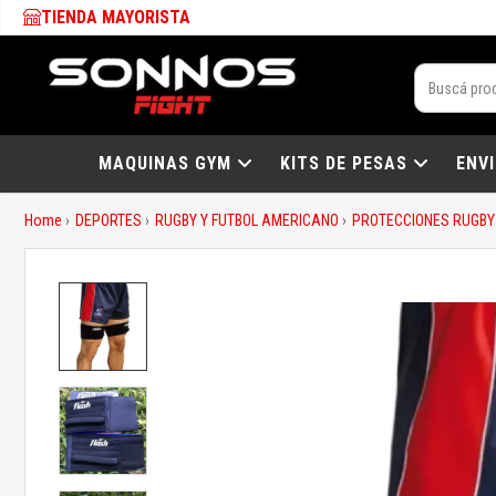
TIENDA MAYORISTA
MAQUINAS GYM
KITS DE PESAS
ENV
Home
DEPORTES
RUGBY Y FUTBOL AMERICANO
PROTECCIONES RUGBY