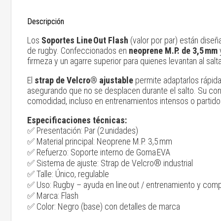
Descripción
Los
Soportes Line Out Flash
(valor por par) están diseñ
de rugby. Confeccionados en
neoprene M.P. de 3,5 mm
firmeza y un agarre superior para quienes levantan al salt
El
strap de Velcro® ajustable
permite adaptarlos rápida
asegurando que no se desplacen durante el salto. Su con
comodidad, incluso en entrenamientos intensos o partido
Especificaciones técnicas:
✅ Presentación: Par (2 unidades)
✅ Material principal: Neoprene M.P. 3,5 mm
✅ Refuerzo: Soporte interno de Goma EVA
✅ Sistema de ajuste: Strap de Velcro® industrial
✅ Talle: Único, regulable
✅ Uso: Rugby – ayuda en line out / entrenamiento y com
✅ Marca: Flash
✅ Color: Negro (base) con detalles de marca