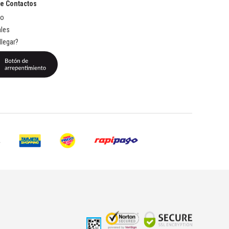
de Contactos
to
les
legar?