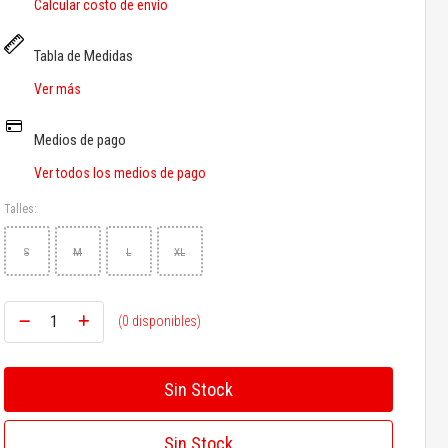
Calcular costo de envío
Tabla de Medidas
Ver más
Medios de pago
Ver todos los medios de pago
Talles:
S
M
L
XL
(0 disponibles)
Sin Stock
Sin Stock