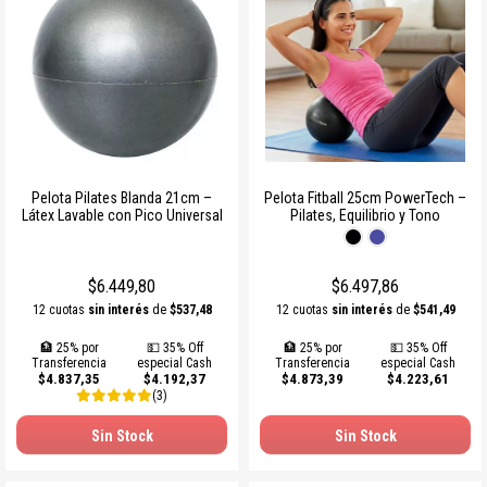
Pelota Pilates Blanda 21cm –
Pelota Fitball 25cm PowerTech –
Látex Lavable con Pico Universal
Pilates, Equilibrio y Tono
$6.449,80
$6.497,86
12 cuotas
sin interés
de
$537,48
12 cuotas
sin interés
de
$541,49
🏦 25% por
💵 35% Off
🏦 25% por
💵 35% Off
Transferencia
especial Cash
Transferencia
especial Cash
$4.837,35
$4.192,37
$4.873,39
$4.223,61
(3)
Sin Stock
Sin Stock