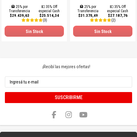
🏦 25% por
💵 35% Off
🏦 25% por
💵 35% Off
Transferencia
especial Cash
Transferencia
especial Cash
$29.439,63
$25.514,34
$31.370,49
$27.187,76
(3)
(2)
Sin Stock
Sin Stock
¡Recibí las mejores ofertas!
SUSCRIBIRME