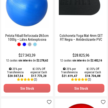
Pelota Fitball Reforzada Ø65cm
Colchoneta Yoga Mat 4mm GET
1000g – Látex Antiexplosiva
FIT Negra – Antideslizante PVC
$27.343,39
$28.825,96
12 cuotas
sin interés
de
$2.278,62
12 cuotas
sin interés
de
$2.402,16
🏦 25% por
💵 35% Off
🏦 25% por
💵 35% Off
Transferencia
especial Cash
Transferencia
especial Cash
$20.507,54
$17.773,20
$21.619,47
$18.736,88
(2)
(2)
Sin Stock
Sin Stock