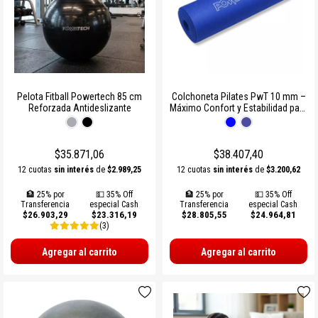
Pelota Fitball Powertech 85 cm
Colchoneta Pilates PwT 10 mm –
Reforzada Antideslizante
Máximo Confort y Estabilidad para
Entrenar
$35.871,06
$38.407,40
12 cuotas
sin interés
de
$2.989,25
12 cuotas
sin interés
de
$3.200,62
🏦 25% por
💵 35% Off
🏦 25% por
💵 35% Off
Transferencia
especial Cash
Transferencia
especial Cash
$26.903,29
$23.316,19
$28.805,55
$24.964,81
(3)
Agregar al carrito
Agregar al carrito