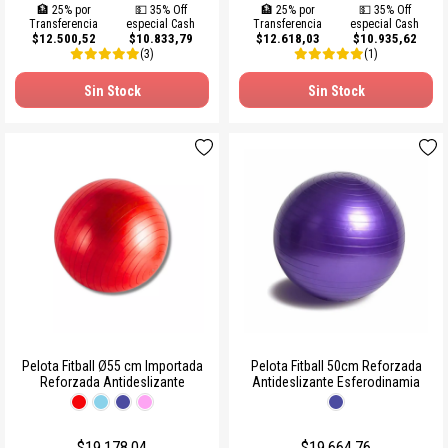
🏦 25% por
💵 35% Off
🏦 25% por
💵 35% Off
Transferencia
especial Cash
Transferencia
especial Cash
$12.500,52
$10.833,79
$12.618,03
$10.935,62
(3)
(1)
Sin Stock
Sin Stock
Pelota Fitball Ø55 cm Importada
Pelota Fitball 50cm Reforzada
Reforzada Antideslizante
Antideslizante Esferodinamia
$19.178,04
$19.664,76