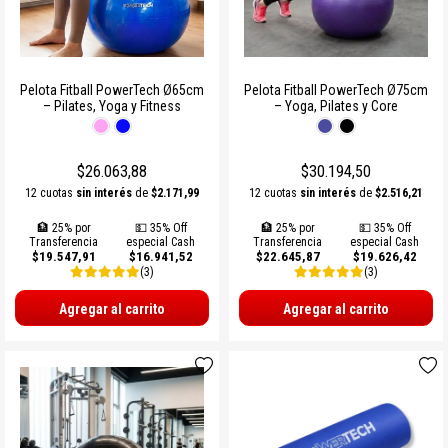
Pelota Fitball PowerTech Ø65cm
Pelota Fitball PowerTech Ø75cm
– Pilates, Yoga y Fitness
– Yoga, Pilates y Core
$26.063,88
$30.194,50
12 cuotas
sin interés
de
$2.171,99
12 cuotas
sin interés
de
$2.516,21
🏦 25% por
💵 35% Off
🏦 25% por
💵 35% Off
Transferencia
especial Cash
Transferencia
especial Cash
$19.547,91
$16.941,52
$22.645,87
$19.626,42
(3)
(3)
Agregar al carrito
Agregar al carrito