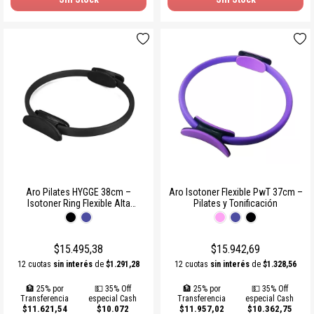
Aro Pilates HYGGE 38cm –
Aro Isotoner Flexible PwT 37cm –
Isotoner Ring Flexible Alta
Pilates y Tonificación
Resistencia
$15.495,38
$15.942,69
12 cuotas
sin interés
de
$1.291,28
12 cuotas
sin interés
de
$1.328,56
🏦 25% por
💵 35% Off
🏦 25% por
💵 35% Off
Transferencia
especial Cash
Transferencia
especial Cash
$11.621,54
$10.072
$11.957,02
$10.362,75