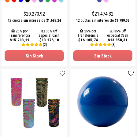
$20.270,92
$21.474,32
12 cuotas
sin interés
de
$1.689,24
12 cuotas
sin interés
de
$1.789,53
🏦 25% por
💵 35% Off
🏦 25% por
💵 35% Off
Transferencia
especial Cash
Transferencia
especial Cash
$15.203,19
$13.176,10
$16.105,74
$13.958,31
(2)
(3)
Sin Stock
Sin Stock