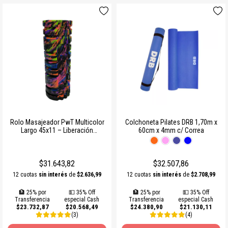
Rolo Masajeador PwT Multicolor
Colchoneta Pilates DRB 1,70m x
Largo 45x11 – Liberación
60cm x 4mm c/ Correa
Miofascial
$31.643,82
$32.507,86
12 cuotas
sin interés
de
$2.636,99
12 cuotas
sin interés
de
$2.708,99
🏦 25% por
💵 35% Off
🏦 25% por
💵 35% Off
Transferencia
especial Cash
Transferencia
especial Cash
$23.732,87
$20.568,49
$24.380,90
$21.130,11
(3)
(4)