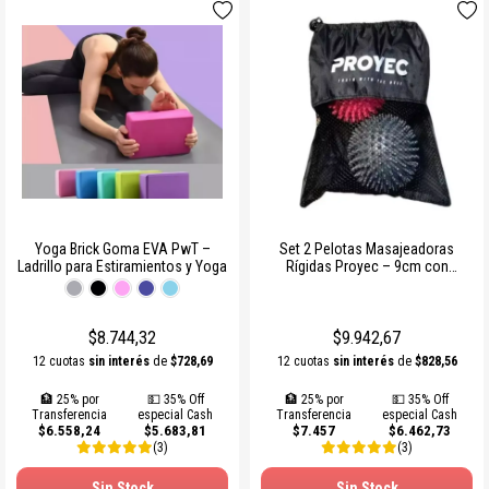
Yoga Brick Goma EVA PwT –
Set 2 Pelotas Masajeadoras
Ladrillo para Estiramientos y Yoga
Rígidas Proyec – 9cm con
Pinches
$8.744,32
$9.942,67
12 cuotas
sin interés
de
$728,69
12 cuotas
sin interés
de
$828,56
🏦 25% por
💵 35% Off
🏦 25% por
💵 35% Off
Transferencia
especial Cash
Transferencia
especial Cash
$6.558,24
$5.683,81
$7.457
$6.462,73
(3)
(3)
Sin Stock
Sin Stock