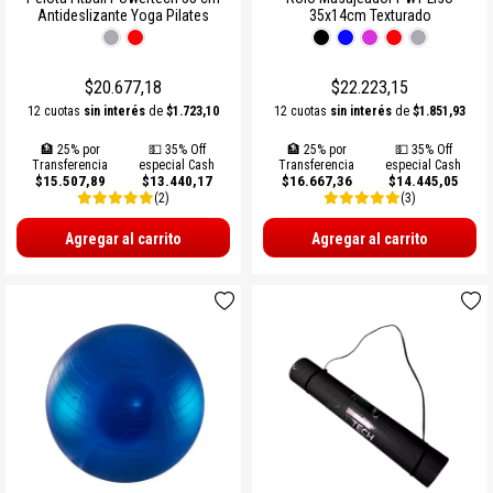
Antideslizante Yoga Pilates
35x14cm Texturado
SOGAS Y OTROS
Ver todos
$20.677,18
$22.223,15
12 cuotas
sin interés
de
$1.723,10
12 cuotas
sin interés
de
$1.851,93
🏦 25% por
💵 35% Off
🏦 25% por
💵 35% Off
Transferencia
especial Cash
Transferencia
especial Cash
$15.507,89
$13.440,17
$16.667,36
$14.445,05
(2)
(3)
Agregar al carrito
Agregar al carrito