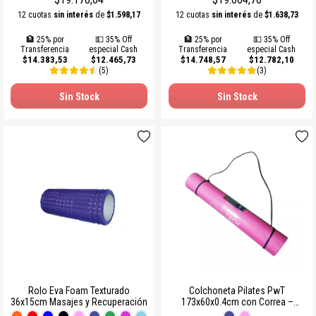
12 cuotas
sin interés
de
$1.598,17
12 cuotas
sin interés
de
$1.638,73
🏦 25% por
💵 35% Off
🏦 25% por
💵 35% Off
Transferencia
especial Cash
Transferencia
especial Cash
$14.383,53
$12.465,73
$14.748,57
$12.782,10
(5)
(3)
Sin Stock
Sin Stock
Rolo Eva Foam Texturado
Colchoneta Pilates PwT
36x15cm Masajes y Recuperación
173x60x0.4cm con Correa –
Antideslizante