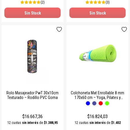
(2)
(3)
Sin Stock
Sin Stock
Rolo Masajeador PwT 30x10cm
Colchoneta Mat Enrollable 8 mm
Texturado – Rodillo PVC Goma
170x60 cm – Yoga, Pilates y
Entrenamiento
$16.667,36
$16.824,03
12 cuotas
sin interés
de
$1.388,95
12 cuotas
sin interés
de
$1.402