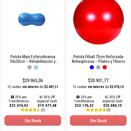
Pelota Mani Esferodinamia
Pelota Fitball 75cm Reforzada
50x30cm – Rehabilitación y
Antiexplosiva – Pilates y Fitness
Pilates
$29.965,36
$30.901,77
12 cuotas
sin interés
de
$2.497,11
12 cuotas
sin interés
de
$2.575,15
🏦 25% por
💵 35% Off
🏦 25% por
💵 35% Off
Transferencia
especial Cash
Transferencia
especial Cash
$22.474,02
$19.477,48
$23.176,32
$20.086,15
(2)
(3)
Sin Stock
Sin Stock