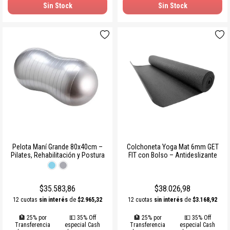
Sin Stock
Sin Stock
Pelota Maní Grande 80x40cm –
Colchoneta Yoga Mat 6mm GET
Pilates, Rehabilitación y Postura
FIT con Bolso – Antideslizante
$35.583,86
$38.026,98
12 cuotas
sin interés
de
$2.965,32
12 cuotas
sin interés
de
$3.168,92
🏦 25% por
💵 35% Off
🏦 25% por
💵 35% Off
Transferencia
especial Cash
Transferencia
especial Cash