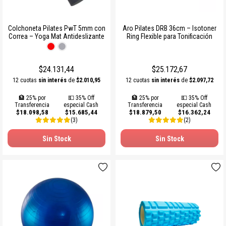
Colchoneta Pilates PwT 5mm con
Aro Pilates DRB 36cm – Isotoner
Correa – Yoga Mat Antideslizante
Ring Flexible para Tonificación
$24.131,44
$25.172,67
12 cuotas
sin interés
de
$2.010,95
12 cuotas
sin interés
de
$2.097,72
🏦 25% por
💵 35% Off
🏦 25% por
💵 35% Off
Transferencia
especial Cash
Transferencia
especial Cash
$18.098,58
$15.685,44
$18.879,50
$16.362,24
(3)
(2)
Sin Stock
Sin Stock