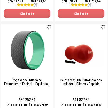
$26.687,90
$23.129,51
$28.520,24
$24.717,54
(2)
(2)
Sin Stock
Sin Stock
Yoga Wheel Rueda de
Pelota Maní DRB 90x45cm con
Estiramiento Espinal – Equilibrio y
Inflador – Pilates y Espalda
Flexibilidad
$39.252,84
$41.827,32
12 cuotas
sin interés
de
$3.271,07
12 cuotas
sin interés
de
$3.485,61