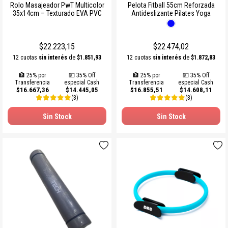
Rolo Masajeador PwT Multicolor
Pelota Fitball 55cm Reforzada
35x14cm – Texturado EVA PVC
Antideslizante Pilates Yoga
$22.223,15
$22.474,02
12 cuotas
sin interés
de
$1.851,93
12 cuotas
sin interés
de
$1.872,83
🏦 25% por
💵 35% Off
🏦 25% por
💵 35% Off
Transferencia
especial Cash
Transferencia
especial Cash
$16.667,36
$14.445,05
$16.855,51
$14.608,11
(3)
(3)
Sin Stock
Sin Stock