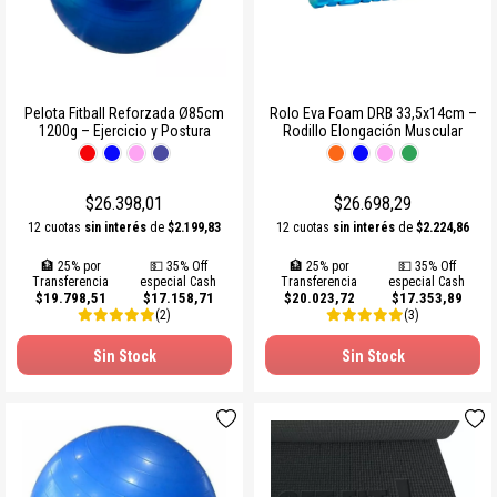
Pelota Fitball Reforzada Ø85cm
Rolo Eva Foam DRB 33,5x14cm –
1200g – Ejercicio y Postura
Rodillo Elongación Muscular
$26.398,01
$26.698,29
12 cuotas
sin interés
de
$2.199,83
12 cuotas
sin interés
de
$2.224,86
🏦 25% por
💵 35% Off
🏦 25% por
💵 35% Off
Transferencia
especial Cash
Transferencia
especial Cash
$19.798,51
$17.158,71
$20.023,72
$17.353,89
(2)
(3)
Sin Stock
Sin Stock