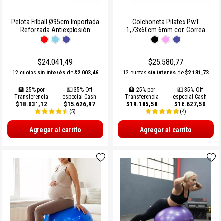
Pelota Fitball Ø95cm Importada
Colchoneta Pilates PwT
Reforzada Antiexplosión
1,73x60cm 6mm con Correa
Antideslizante
$24.041,49
$25.580,77
12 cuotas
sin interés
de
$2.003,46
12 cuotas
sin interés
de
$2.131,73
🏦 25% por
💵 35% Off
🏦 25% por
💵 35% Off
Transferencia
especial Cash
Transferencia
especial Cash
$18.031,12
$15.626,97
$19.185,58
$16.627,50
(5)
(4)
Agregar al carrito
Agregar al carrito