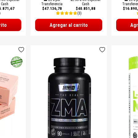
Cash
Transferencia
Cash
Transfere
5.871,67
$47.136,78
$40.851,88
$16.890
)
(3)
rito
Agregar al carrito
Agr