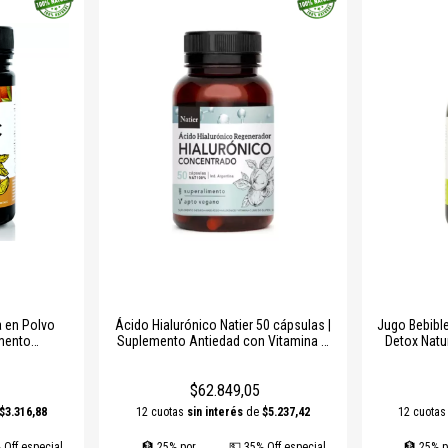
rales:
apoyo a la recuperación y al sistema inmune.
e origen vegetal:
para musculación y recuperación sin aditivos artificiales.
rales
están elaborados con
ingredientes de alta calidad y seguros
, garanti
co
.
 en Polvo
Ácido Hialurónico Natier 50 cápsulas |
Jugo Bebible
emento
Suplemento Antiedad con Vitamina C
Detox Natur
n Azúcar –
– Hidratación, Elasticidad y Salud
Aume
 y Sin TACC
Articular
$62.849,05
$3.316,88
12 cuotas
sin interés
de
$5.237,42
12 cuota
 Off especial
🏦 25% por
💵 35% Off especial
🏦 25% p