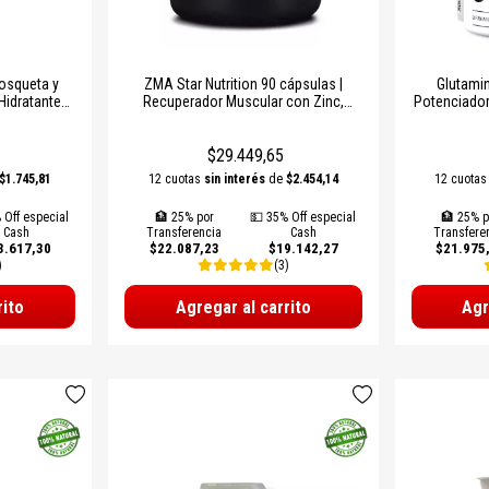
osqueta y
ZMA Star Nutrition 90 cápsulas |
Glutamin
Hidratante
Recuperador Muscular con Zinc,
Potenciador
abor Frutilla
Magnesio y B6 – Aumento de
con IG
Testosterona y Fuerza
$29.449,65
$1.745,81
12 cuotas
sin interés
de
$2.454,14
12 cuota
 Off especial
🏦 25% por
💵 35% Off especial
🏦 25% p
Cash
Transferencia
Cash
Transfere
3.617,30
$22.087,23
$19.142,27
$21.975
)
(3)
rito
Agregar al carrito
Agr