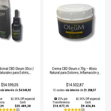
icinal CBD Oleum 30cc |
Crema CBD Oleum x 70g – Alivio
aturales para Estrés,
Natural para Dolores, Inflamación y
Dolor y Sueño Reparador
Problemas de Piel
$54.599,05
$14.502,87
s
sin interés
de
$4.549,92
12 cuotas
sin interés
de
$1.208,57
or
💵 35% Off especial
🏦 25% por
💵 35% Off especial
ncia
Cash
Transferencia
Cash
,29
$35.489,38
$10.877,15
$9.426,86
(2)
(3)