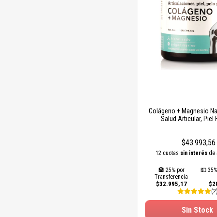
Colágeno + Magnesio Nat
Salud Articular, Piel 
Fortalecimiento Mu
$43.993,56
12 cuotas
sin interés
de
🏦 25% por
💵 35%
Transferencia
$32.995,17
$2
(2
Sin Stock