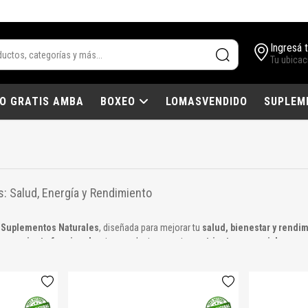
Ingresá 
Tu ubicac
IO GRATIS AMBA
BOXEO
LOMASVENDIDO
SUPLEM
: Salud, Energía y Rendimiento
e
Suplementos Naturales
, diseñada para mejorar tu
salud, bienestar y rendim
ntrenamiento funcional
, estos productos aportan
nutrientes esenciales y ap
es:
como guaraná, té verde y ginseng para energía y vitalidad.