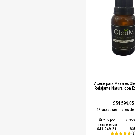
Aceite para Masajes Ol
Relajante Natural con E
Cannabis – Alivio Mu
Bienestar Integr
$54.599,05
12 cuotas
sin interés
de
🏦 25% por
💵 35%
Transferencia
$40.949,29
$3
(2