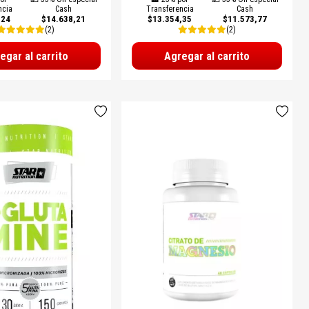
ncia
Cash
Transferencia
Cash
,24
$14.638,21
$13.354,35
$11.573,77
(2)
(2)
egar al carrito
Agregar al carrito