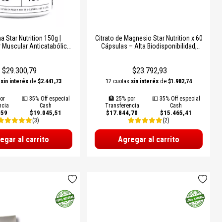
a Star Nutrition 150g |
Citrato de Magnesio Star Nutrition x 60
 Muscular Anticatabólico
Cápsulas – Alta Biodisponibilidad,
F-1 – Recuperación y
Descanso Reparador y Relajación
Rendimiento
Muscular
$29.300,79
$23.792,93
s
sin interés
de
$2.441,73
12 cuotas
sin interés
de
$1.982,74
or
💵 35% Off especial
🏦 25% por
💵 35% Off especial
ncia
Cash
Transferencia
Cash
,59
$19.045,51
$17.844,70
$15.465,41
(3)
(2)
egar al carrito
Agregar al carrito