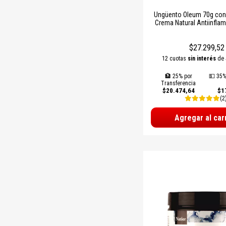
Ungüento Oleum 70g con
Crema Natural Antiinflam
Dolores Musculares, Artr
$27.299,52
12 cuotas
sin interés
de
🏦 25% por
💵 35%
Transferencia
$20.474,64
$1
(2
Agregar al car