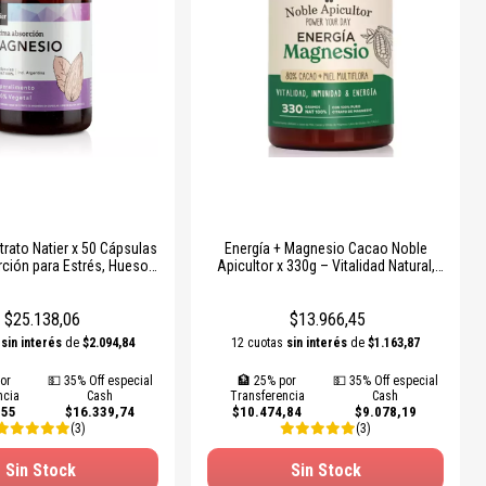
rato Natier x 50 Cápsulas
Energía + Magnesio Cacao Noble
rción para Estrés, Huesos
Apicultor x 330g – Vitalidad Natural,
lajación Muscular
Refuerzo Deportivo y Apto Celíaco
$25.138,06
$13.966,45
s
sin interés
de
$2.094,84
12 cuotas
sin interés
de
$1.163,87
or
💵 35% Off especial
🏦 25% por
💵 35% Off especial
ncia
Cash
Transferencia
Cash
,55
$16.339,74
$10.474,84
$9.078,19
(3)
(3)
Sin Stock
Sin Stock