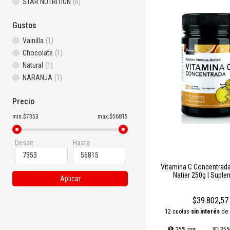
STAR NUTRITION
(6)
Vitaminas y minerales natu
Proteínas y aminoácidos d
Gustos
Nuestros
suplementos natu
Vainilla
(1)
profesional como domésti
Chocolate
(1)
Natural
(1)
NARANJA
(1)
Precio
min.$7353
max.$56815
Desde
Hasta
Vitamina C Concentrada
Natier 250g | Supl
Aplicar
Inmunológico Natural Si
Apto Diabéticos, Vegano
$39.802,57
12 cuotas
sin interés
de
🏦 25% por
💵 35%