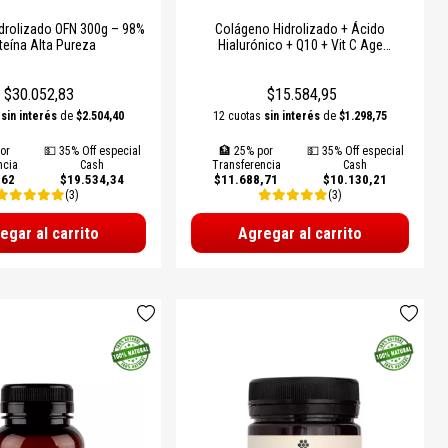
drolizado OFN 300g – 98%
Colágeno Hidrolizado + Ácido
teína Alta Pureza
Hialurónico + Q10 + Vit C Age
Biologique
$30.052,83
$15.584,95
s
sin interés
de
$2.504,40
12 cuotas
sin interés
de
$1.298,75
or
💵 35% Off especial
🏦 25% por
💵 35% Off especial
ncia
Cash
Transferencia
Cash
,62
$19.534,34
$11.688,71
$10.130,21
(3)
(3)
egar al carrito
Agregar al carrito