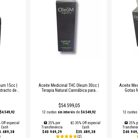
eum 15cc |
Aceite Medicinal THC Oleum 30cc |
Aceite Med
xtracto de
Terapia Natural Cannábica para
Gotas N
scular y
Dolores Crónicos, Ansiedad e
Ansiedad, 
al
Insomnio
$54.599,05
$4.549,92
12 cuotas
sin interés
de
$4.549,92
12 cuota
 Off especial
🏦 25% por
💵 35% Off especial
🏦 25% p
Cash
Transferencia
Cash
Transfere
5.489,38
$40.949,29
$35.489,38
$40.949
)
(2)