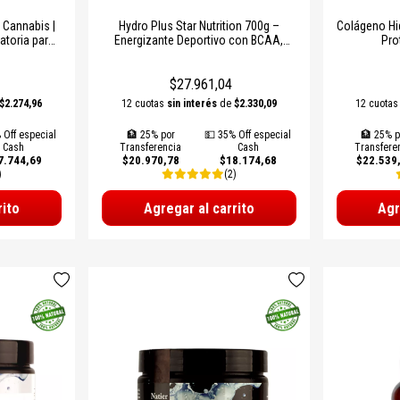
 Cannabis |
Hydro Plus Star Nutrition 700g –
Colágeno Hi
atoria para
Energizante Deportivo con BCAA,
Pro
itis y Reuma
Carbohidratos y Antifatiga Muscular
$27.961,04
$2.274,96
12 cuotas
sin interés
de
$2.330,09
12 cuota
 Off especial
🏦 25% por
💵 35% Off especial
🏦 25% p
Cash
Transferencia
Cash
Transfere
7.744,69
$20.970,78
$18.174,68
$22.539
)
(2)
rito
Agregar al carrito
Agr