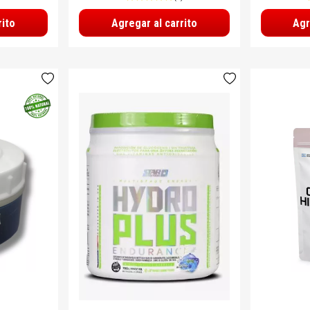
rito
Agregar al carrito
Agr