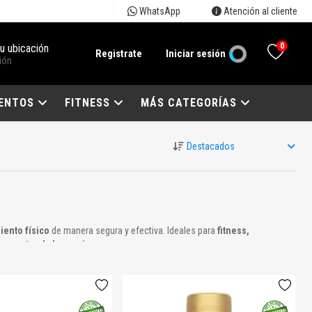
WhatsApp
Atención al cliente
0
tu ubicación
Registrate
Iniciar sesión
ión
ENTOS
FITNESS
MÁS CATEGORÍAS
iento físico
de manera segura y efectiva. Ideales para
fitness,
oyo natural al organismo
.