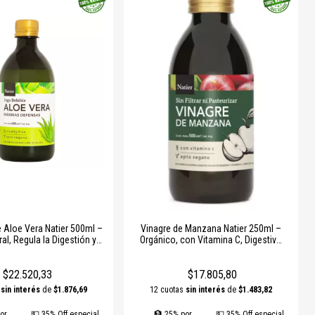
zando eficacia, digestibilidad y resultados confiables, tanto para
uso
 Aloe Vera Natier 500ml –
Vinagre de Manzana Natier 250ml –
al, Regula la Digestión y
Orgánico, con Vitamina C, Digestivo
nta las Defensas
Natural y Control de Azúcar
$22.520,33
$17.805,80
s
sin interés
de
$1.876,69
12 cuotas
sin interés
de
$1.483,82
or
💵 35% Off especial
🏦 25% por
💵 35% Off especial