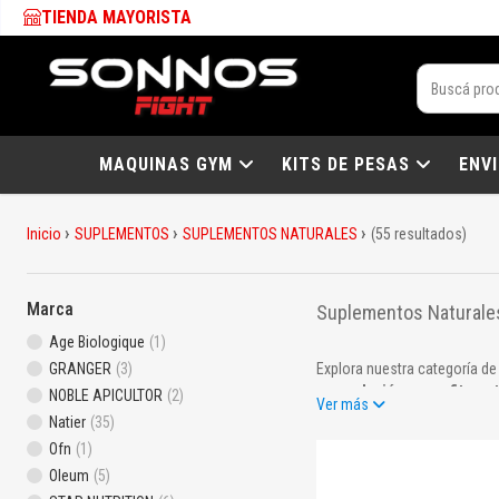
TIENDA MAYORISTA
MAQUINAS GYM
KITS DE PESAS
ENV
Inicio
SUPLEMENTOS
SUPLEMENTOS NATURALES
(55 resultados)
Marca
Suplementos Naturales
Age Biologique
(1)
GRANGER
(3)
Explora nuestra categoría d
musculación, crossfit y e
NOBLE APICULTOR
(2)
Ver más
Natier
(35)
Incluye productos como:
Ofn
(1)
Extractos y plantas natural
Oleum
(5)