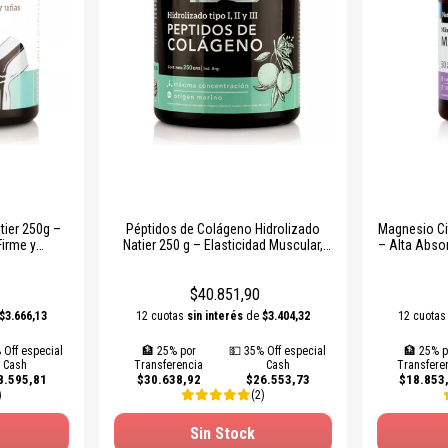
ier 250g –
Péptidos de Colágeno Hidrolizado
Magnesio Cit
Firme y
Natier 250 g – Elasticidad Muscular,
– Alta Abso
scular
Articular y Salud de la Piel
y Re
$40.851,90
$3.666,13
12 cuotas
sin interés
de
$3.404,32
12 cuota
 Off especial
🏦 25% por
💵 35% Off especial
🏦 25% p
Cash
Transferencia
Cash
Transfere
8.595,81
$30.638,92
$26.553,73
$18.853
)
(2)
Sin Stock