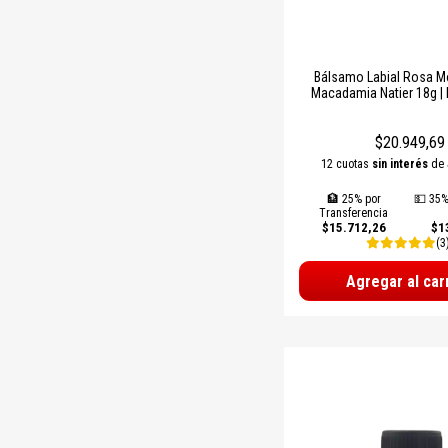
Bálsamo Labial Rosa M
Macadamia Natier 18g | 
Natural con Vitamina E – S
$20.949,69
12 cuotas
sin interés
de
🏦 25% por
💵 35%
Transferencia
$15.712,26
$1
(3
Agregar al car