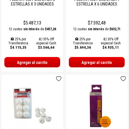
ESTRELLAS X 3 UNIDADES
ESTRELLA X 6 UNIDADES
SOGAS Y OTROS
Ver todos
$5.487,13
$7.592,48
12 cuotas
sin interés
de
$457,26
12 cuotas
sin interés
de
$632,71
🏦 25% por
💵 35% Off
🏦 25% por
💵 35% Off
Transferencia
especial Cash
Transferencia
especial Cash
$4.115,35
$3.566,64
$5.694,36
$4.935,11
Agregar al carrito
Agregar al carrito