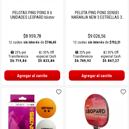
PELOTAS PING PONG X 6
PELOTA PING PONG SENSEI
UNIDADES LEOPARD blister
NARANJA NEW 3 ESTRELLAS 3
unidades
$8.959,78
$9.026,56
12 cuotas
sin interés
de
$746,65
12 cuotas
sin interés
de
$752,21
🏦 25% por
💵 35% Off
🏦 25% por
💵 35% Off
Transferencia
especial Cash
Transferencia
especial Cash
$6.719,84
$5.823,86
$6.769,92
$5.867,27
Agregar al carrito
Agregar al carrito