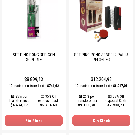
SET PING PONG RED CON
SET PING PONG SENSEI 2 PAL+3
SOPORTE
PELO+RED
$8.899,43
$12.204,93
12 cuotas
sin interés
de
$741,62
12 cuotas
sin interés
de
$1.017,08
🏦 25% por
💵 35% Off
🏦 25% por
💵 35% Off
Transferencia
especial Cash
Transferencia
especial Cash
$6.674,57
$5.784,63
$9.153,70
$7.933,21
Sin Stock
Sin Stock