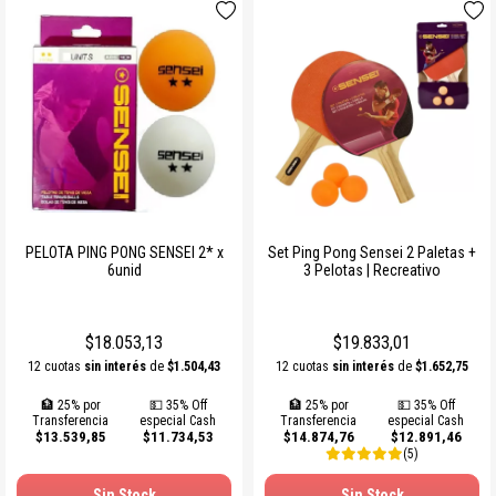
PELOTA PING PONG SENSEI 2* x
Set Ping Pong Sensei 2 Paletas +
6unid
3 Pelotas | Recreativo
$18.053,13
$19.833,01
12 cuotas
sin interés
de
$1.504,43
12 cuotas
sin interés
de
$1.652,75
🏦 25% por
💵 35% Off
🏦 25% por
💵 35% Off
Transferencia
especial Cash
Transferencia
especial Cash
$13.539,85
$11.734,53
$14.874,76
$12.891,46
(5)
Sin Stock
Sin Stock