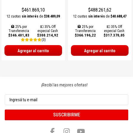
PROTECCIONES BOXEO
SUPLEMENTOS NATURALES
INDUMENTARIA TERMICA
MARCACION Y COORDINACION
TENIS DE MESA
$461.869,10
$488.261,62
ACCESORIOS BOXEO
COMBOS
PILATES Y YOGA
BOSU Y MINI BOSUS |
VOLEY
12 cuotas
sin interés
de
$38.489,09
12 cuotas
sin interés
de
$40.688,47
PROPOCIOCEPCION
🏦 25% por
💵 35% Off
🏦 25% por
💵 35% Off
PERA Y CIELO Y TIERRA
Ver todos
REHABILITACION
PESAS RUSAS
BOLSOS PORTA PELOTAS
Transferencia
especial Cash
Transferencia
especial Cash
$346.401,83
$300.214,92
$366.196,22
$317.370,05
(3)
INDUMENTARIA BOXEO
OTROS ACCESORIOS
STRAPS Y CINTURON RUSO
PADDLE
Agregar al carrito
Agregar al carrito
RING DE BOXEO
Ver todos
CALLERAS GUANTES Y
BOLSOS Y MOCHILAS
PROTECCIONES
Ver todos
Ver todos
PATINES Y AFINES
PELOTAS COLEGIALES
¡Recibí las mejores ofertas!
RUGBY Y FUTBOL AMERICANO
INFLADORES Y SILBATOS
SUSCRIBIRME
INDUMENTARIA Y MEDIAS