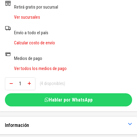
SOGAS Y OTROS
Retirá gratis por sucursal
Ver sucursales
Ver todos
Envío a todo el país
Calcular costo de envío
Medios de pago
Ver todos los medios de pago
(4 disponibles)
Hablar por WhatsApp
Información