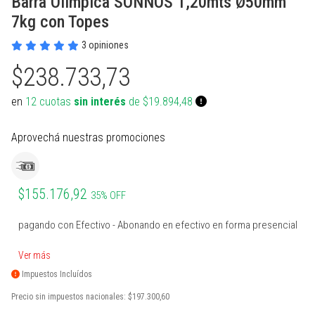
Barra Olímpica SONNOS 1,20mts Ø50mm
PROTECCIONES BOXEO
SUPLEMENTOS NATURALES
INDUMENTARIA TERMICA
MARCACION Y COORDINACION
TENIS DE MESA
7kg con Topes
ACCESORIOS BOXEO
COMBOS
PILATES Y YOGA
BOSU Y MINI BOSUS |
VOLEY
3 opiniones
PROPOCIOCEPCION
$238.733,73
PERA Y CIELO Y TIERRA
Ver todos
REHABILITACION
PESAS RUSAS
BOLSOS PORTA PELOTAS
en
12 cuotas
sin interés
de $19.894,48
INDUMENTARIA BOXEO
OTROS ACCESORIOS
STRAPS Y CINTURON RUSO
PADDLE
RING DE BOXEO
Ver todos
CALLERAS GUANTES Y
BOLSOS Y MOCHILAS
Aprovechá nuestras promociones
PROTECCIONES
Ver todos
Ver todos
PATINES Y AFINES
$155.176,92
35% OFF
PELOTAS COLEGIALES
pagando con Efectivo - Abonando en efectivo en forma presencial
RUGBY Y FUTBOL AMERICANO
Ver más
INFLADORES Y SILBATOS
Impuestos Incluídos
INDUMENTARIA Y MEDIAS
Precio sin impuestos nacionales:
$197.300,60