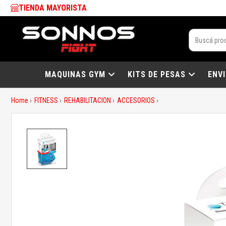
TIENDA MAYORISTA
MAQUINAS GYM
KITS DE PESAS
ENV
Home
FITNESS
REHABILITACION
ACCESORIOS