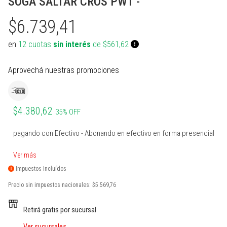
SOGA SALTAR CROS PWT -
PROTECCIONES BOXEO
SUPLEMENTOS NATURALES
INDUMENTARIA TERMICA
MARCACION Y COORDINACION
TENIS DE MESA
$6.739,41
ACCESORIOS BOXEO
COMBOS
PILATES Y YOGA
BOSU Y MINI BOSUS |
VOLEY
PROPOCIOCEPCION
en
12 cuotas
sin interés
de $561,62
PERA Y CIELO Y TIERRA
Ver todos
REHABILITACION
PESAS RUSAS
BOLSOS PORTA PELOTAS
Aprovechá nuestras promociones
INDUMENTARIA BOXEO
OTROS ACCESORIOS
STRAPS Y CINTURON RUSO
PADDLE
RING DE BOXEO
Ver todos
CALLERAS GUANTES Y
BOLSOS Y MOCHILAS
PROTECCIONES
$4.380,62
35% OFF
Ver todos
Ver todos
PATINES Y AFINES
pagando con Efectivo - Abonando en efectivo en forma presencial
PELOTAS COLEGIALES
Ver más
RUGBY Y FUTBOL AMERICANO
Impuestos Incluídos
Precio sin impuestos nacionales:
$5.569,76
INFLADORES Y SILBATOS
Retirá gratis por sucursal
INDUMENTARIA Y MEDIAS
Ver sucursales