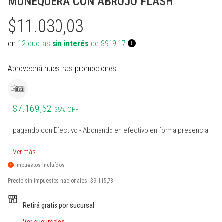
MUÑEQUERA CON ABROJO FLASH
PROTECCIONES BOXEO
SUPLEMENTOS NATURALES
INDUMENTARIA TERMICA
MARCACION Y COORDINACION
TENIS DE MESA
$11.030,03
ACCESORIOS BOXEO
COMBOS
PILATES Y YOGA
BOSU Y MINI BOSUS |
VOLEY
PROPOCIOCEPCION
en
12 cuotas
sin interés
de $919,17
PERA Y CIELO Y TIERRA
Ver todos
REHABILITACION
PESAS RUSAS
BOLSOS PORTA PELOTAS
Aprovechá nuestras promociones
INDUMENTARIA BOXEO
OTROS ACCESORIOS
STRAPS Y CINTURON RUSO
PADDLE
RING DE BOXEO
Ver todos
CALLERAS GUANTES Y
BOLSOS Y MOCHILAS
PROTECCIONES
$7.169,52
35% OFF
Ver todos
Ver todos
PATINES Y AFINES
pagando con Efectivo - Abonando en efectivo en forma presencial
PELOTAS COLEGIALES
Ver más
RUGBY Y FUTBOL AMERICANO
Impuestos Incluídos
Precio sin impuestos nacionales:
$9.115,73
INFLADORES Y SILBATOS
Retirá gratis por sucursal
INDUMENTARIA Y MEDIAS
Ver sucursales