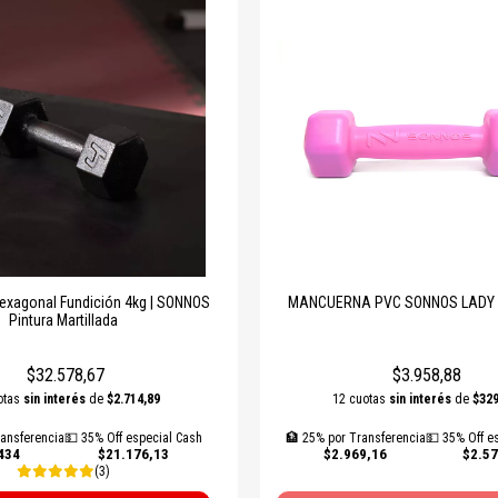
xagonal Fundición 4kg | SONNOS
MANCUERNA PVC SONNOS LADY 1
Pintura Martillada
$32.578,67
$3.958,88
otas
sin interés
de
$2.714,89
12 cuotas
sin interés
de
$329
ansferencia
💵 35% Off especial Cash
🏦 25% por Transferencia
💵 35% Off e
434
$21.176,13
$2.969,16
$2.57
(3)