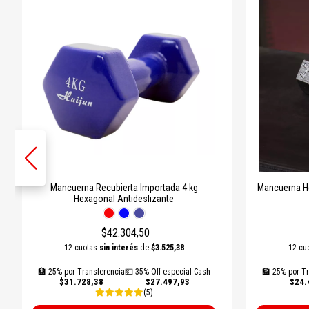
Mancuerna Recubierta Importada 4 kg
Mancuerna He
Hexagonal Antideslizante
$42.304,50
12 cuotas
sin interés
de
$3.525,38
12 cu
🏦 25% por Transferencia
💵 35% Off especial Cash
🏦 25% por Tr
$31.728,38
$27.497,93
$24.
(5)