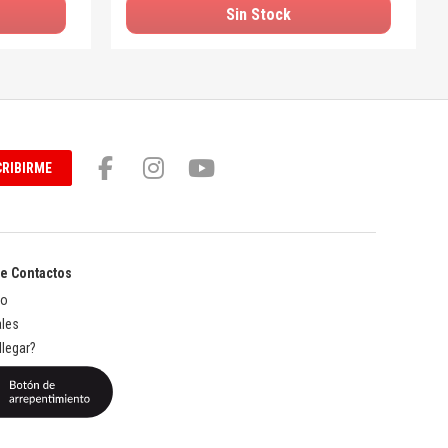
Sin Stock
RIBIRME
de Contactos
to
les
legar?