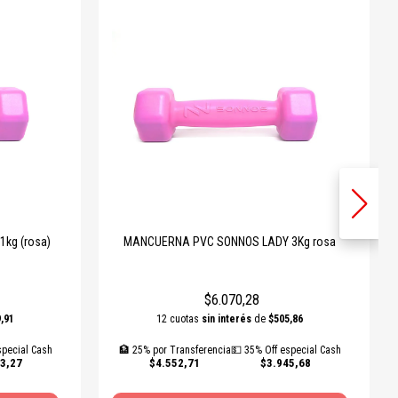
kg (rosa)
MANCUERNA PVC SONNOS LADY 3Kg rosa
$6.070,28
,91
12 cuotas
sin interés
de
$505,86
special Cash
🏦 25% por Transferencia
💵 35% Off especial Cash
3,27
$4.552,71
$3.945,68