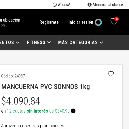
WhatsApp
Atención al cliente
0
tu ubicación
Registrate
Iniciar sesión
ión
ENTOS
FITNESS
MÁS CATEGORÍAS
Código:
24987
MANCUERNA PVC SONNOS 1kg
$4.090,84
en
12 cuotas
sin interés
de $340,90
Aprovechá nuestras promociones