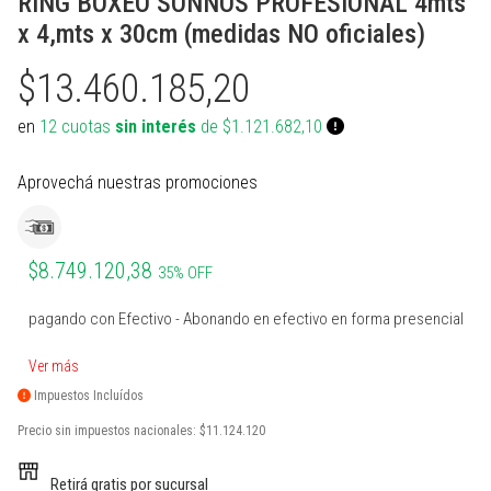
RING BOXEO SONNOS PROFESIONAL 4mts
PROTECCIONES BOXEO
SUPLEMENTOS NATURALES
INDUMENTARIA TERMICA
MARCACION Y COORDINACION
TENIS DE MESA
x 4,mts x 30cm (medidas NO oficiales)
ACCESORIOS BOXEO
COMBOS
PILATES Y YOGA
BOSU Y MINI BOSUS |
VOLEY
PROPOCIOCEPCION
$13.460.185,20
PERA Y CIELO Y TIERRA
Ver todos
REHABILITACION
PESAS RUSAS
BOLSOS PORTA PELOTAS
en
12 cuotas
sin interés
de $1.121.682,10
INDUMENTARIA BOXEO
OTROS ACCESORIOS
STRAPS Y CINTURON RUSO
PADDLE
Aprovechá nuestras promociones
RING DE BOXEO
Ver todos
CALLERAS GUANTES Y
BOLSOS Y MOCHILAS
PROTECCIONES
Ver todos
Ver todos
PATINES Y AFINES
$8.749.120,38
35% OFF
PELOTAS COLEGIALES
pagando con Efectivo - Abonando en efectivo en forma presencial
RUGBY Y FUTBOL AMERICANO
Ver más
Impuestos Incluídos
INFLADORES Y SILBATOS
Precio sin impuestos nacionales:
$11.124.120
INDUMENTARIA Y MEDIAS
Retirá gratis por sucursal