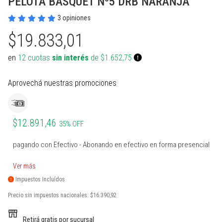
PELOTA BASQUET Nº5 DRB NARANJA
PROTECCIONES BOXEO
SUPLEMENTOS NATURALES
INDUMENTARIA TERMICA
MARCACION Y COORDINACION
TENIS DE MESA
3 opiniones
ACCESORIOS BOXEO
COMBOS
PILATES Y YOGA
BOSU Y MINI BOSUS |
VOLEY
PROPOCIOCEPCION
$19.833,01
PERA Y CIELO Y TIERRA
Ver todos
REHABILITACION
PESAS RUSAS
BOLSOS PORTA PELOTAS
en
12 cuotas
sin interés
de $1.652,75
INDUMENTARIA BOXEO
OTROS ACCESORIOS
STRAPS Y CINTURON RUSO
PADDLE
Aprovechá nuestras promociones
RING DE BOXEO
Ver todos
CALLERAS GUANTES Y
BOLSOS Y MOCHILAS
PROTECCIONES
Ver todos
Ver todos
PATINES Y AFINES
$12.891,46
35% OFF
PELOTAS COLEGIALES
pagando con Efectivo - Abonando en efectivo en forma presencial
RUGBY Y FUTBOL AMERICANO
Ver más
Impuestos Incluídos
INFLADORES Y SILBATOS
Precio sin impuestos nacionales:
$16.390,92
INDUMENTARIA Y MEDIAS
Retirá gratis por sucursal