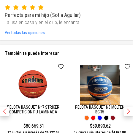
Perfecta para mi hijo (Sofía Aguilar)
La usa en casa y en el club, le encanta.
Ver todas las opiniones
También te puede interesar
PELOTA BASQUET Nº7 STRIKER
PELOTA BASQUET N5 MOLTEN
COMPETICION PU LAMINADA
BGR5
$80.669,51
$59.890,62
12 cuotas
sin interés
de
$6.722,46
12 cuotas
sin interés
de
$4.990,88