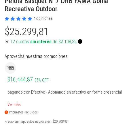
Pelota Básquet N°7 DRB FAMA Goma
PROTECCIONES BOXEO
SUPLEMENTOS NATURALES
INDUMENTARIA TERMICA
MARCACION Y COORDINACION
TENIS DE MESA
Recreativa Outdoor
ACCESORIOS BOXEO
COMBOS
PILATES Y YOGA
BOSU Y MINI BOSUS |
VOLEY
4 opiniones
PROPOCIOCEPCION
$25.299,81
PERA Y CIELO Y TIERRA
Ver todos
REHABILITACION
PESAS RUSAS
BOLSOS PORTA PELOTAS
en
12 cuotas
sin interés
de $2.108,32
INDUMENTARIA BOXEO
OTROS ACCESORIOS
STRAPS Y CINTURON RUSO
PADDLE
RING DE BOXEO
Ver todos
CALLERAS GUANTES Y
BOLSOS Y MOCHILAS
Aprovechá nuestras promociones
PROTECCIONES
Ver todos
Ver todos
PATINES Y AFINES
$16.444,87
35% OFF
PELOTAS COLEGIALES
pagando con Efectivo - Abonando en efectivo en forma presencial
RUGBY Y FUTBOL AMERICANO
Ver más
INFLADORES Y SILBATOS
Impuestos Incluídos
INDUMENTARIA Y MEDIAS
Precio sin impuestos nacionales:
$20.908,93