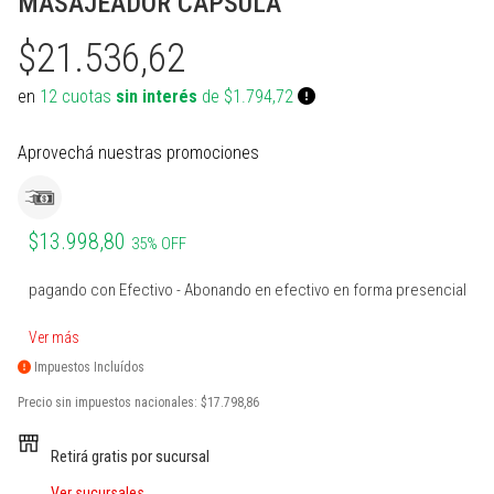
MASAJEADOR CAPSULA
PROTECCIONES BOXEO
SUPLEMENTOS NATURALES
INDUMENTARIA TERMICA
MARCACION Y COORDINACION
TENIS DE MESA
$21.536,62
ACCESORIOS BOXEO
COMBOS
PILATES Y YOGA
BOSU Y MINI BOSUS |
VOLEY
PROPOCIOCEPCION
en
12 cuotas
sin interés
de $1.794,72
PERA Y CIELO Y TIERRA
Ver todos
REHABILITACION
PESAS RUSAS
BOLSOS PORTA PELOTAS
Aprovechá nuestras promociones
INDUMENTARIA BOXEO
OTROS ACCESORIOS
STRAPS Y CINTURON RUSO
PADDLE
RING DE BOXEO
Ver todos
CALLERAS GUANTES Y
BOLSOS Y MOCHILAS
PROTECCIONES
$13.998,80
35% OFF
Ver todos
Ver todos
PATINES Y AFINES
pagando con Efectivo - Abonando en efectivo en forma presencial
PELOTAS COLEGIALES
Ver más
RUGBY Y FUTBOL AMERICANO
Impuestos Incluídos
Precio sin impuestos nacionales:
$17.798,86
INFLADORES Y SILBATOS
Retirá gratis por sucursal
INDUMENTARIA Y MEDIAS
Ver sucursales