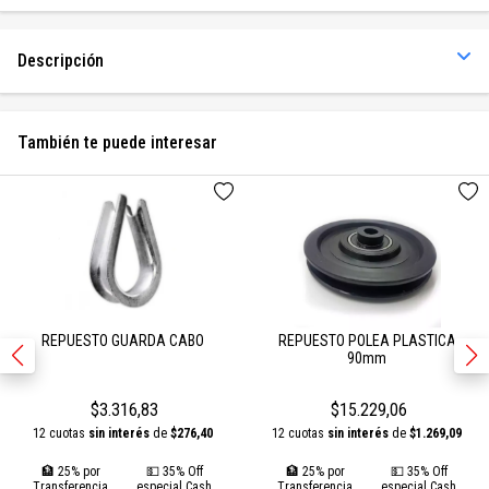
Descripción
También te puede interesar
REPUESTO GUARDA CABO
REPUESTO POLEA PLASTICA
90mm
$3.316,83
$15.229,06
12 cuotas
sin interés
de
$276,40
12 cuotas
sin interés
de
$1.269,09
🏦 25% por
💵 35% Off
🏦 25% por
💵 35% Off
Transferencia
especial Cash
Transferencia
especial Cash