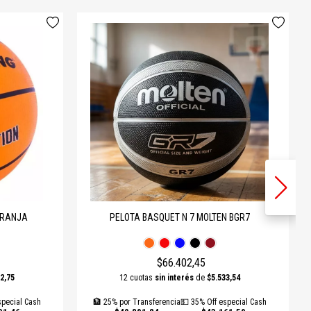
ARANJA
PELOTA BASQUET N 7 MOLTEN BGR7
$66.402,45
2,75
12 cuotas
sin interés
de
$5.533,54
special Cash
🏦 25% por Transferencia
💵 35% Off especial Cash