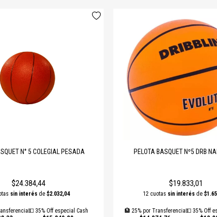
SQUET N° 5 COLEGIAL PESADA
PELOTA BASQUET Nº5 DRB N
$24.384,44
$19.833,01
otas
sin interés
de
$2.032,04
12 cuotas
sin interés
de
$1.65
ansferencia
💵 35% Off especial Cash
🏦 25% por Transferencia
💵 35% Off e