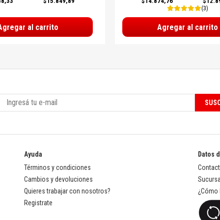
88,33
$15.849,89
$14.874,76
$12.8
(3)
Agregar al carrito
Agregar al carrito
SUSC
Ayuda
Datos 
Términos y condiciones
Contac
Cambios y devoluciones
Sucursa
Quieres trabajar con nosotros?
¿Cómo l
Registrate