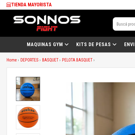
TIENDA MAYORISTA
MAQUINAS GYM
KITS DE PESAS
ENV
Home
DEPORTES
BASQUET
PELOTA BASQUET