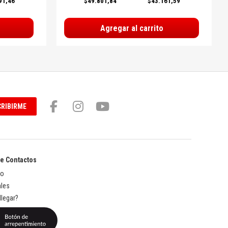
91,46
$49.801,84
$43.161,59
Agregar al carrito
RIBIRME
de Contactos
to
les
legar?