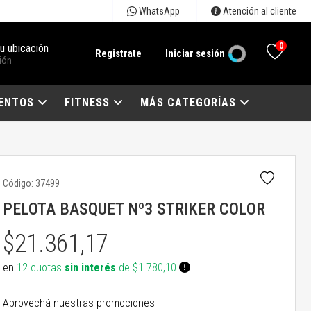
WhatsApp
Atención al cliente
0
tu ubicación
Registrate
Iniciar sesión
ión
ENTOS
FITNESS
MÁS CATEGORÍAS
Código:
37499
PELOTA BASQUET Nº3 STRIKER COLOR
$21.361,17
en
12 cuotas
sin interés
de $1.780,10
Aprovechá nuestras promociones