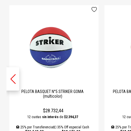
PELOTA BASQUET N°5 STRIKER GOMA
PELOTA BA
(multicolor)
$28.732,44
12 cuotas
sin interés
de
$2.394,37
12 cu
🏦 25% por Transferencia
💵 35% Off especial Cash
🏦 25% por Tr