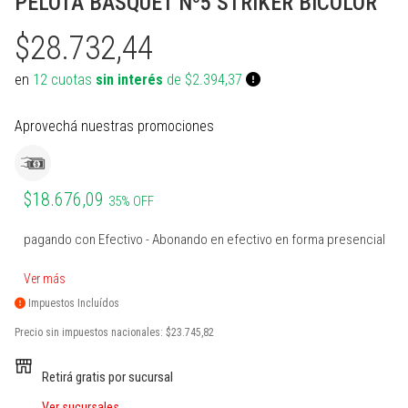
PELOTA BASQUET Nº5 STRIKER BICOLOR
PROTECCIONES BOXEO
SUPLEMENTOS NATURALES
INDUMENTARIA TERMICA
MARCACION Y COORDINACION
TENIS DE MESA
$28.732,44
ACCESORIOS BOXEO
COMBOS
PILATES Y YOGA
BOSU Y MINI BOSUS |
VOLEY
PROPOCIOCEPCION
en
12 cuotas
sin interés
de $2.394,37
PERA Y CIELO Y TIERRA
Ver todos
REHABILITACION
PESAS RUSAS
BOLSOS PORTA PELOTAS
Aprovechá nuestras promociones
INDUMENTARIA BOXEO
OTROS ACCESORIOS
STRAPS Y CINTURON RUSO
PADDLE
RING DE BOXEO
Ver todos
CALLERAS GUANTES Y
BOLSOS Y MOCHILAS
PROTECCIONES
$18.676,09
35% OFF
Ver todos
Ver todos
PATINES Y AFINES
pagando con Efectivo - Abonando en efectivo en forma presencial
PELOTAS COLEGIALES
Ver más
RUGBY Y FUTBOL AMERICANO
Impuestos Incluídos
Precio sin impuestos nacionales:
$23.745,82
INFLADORES Y SILBATOS
Retirá gratis por sucursal
INDUMENTARIA Y MEDIAS
Ver sucursales