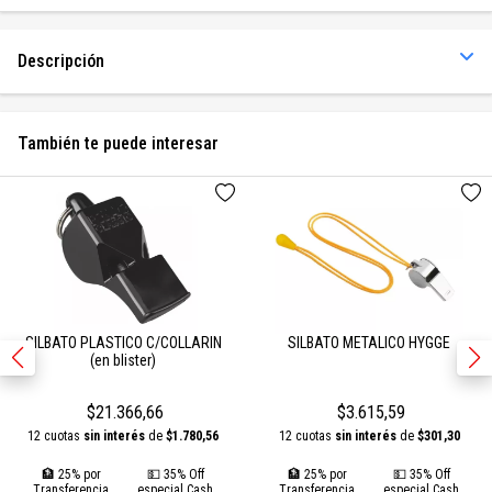
Descripción
También te puede interesar
SILBATO PLASTICO C/COLLARIN
SILBATO METALICO HYGGE
(en blister)
$21.366,66
$3.615,59
12 cuotas
sin interés
de
$1.780,56
12 cuotas
sin interés
de
$301,30
🏦 25% por
💵 35% Off
🏦 25% por
💵 35% Off
Transferencia
especial Cash
Transferencia
especial Cash