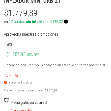
INFLADOR MINI DRB 21
PROTECCIONES BOXEO
SUPLEMENTOS NATURALES
INDUMENTARIA TERMICA
MARCACION Y COORDINACION
TENIS DE MESA
$1.779,89
ACCESORIOS BOXEO
COMBOS
PILATES Y YOGA
BOSU Y MINI BOSUS |
VOLEY
PROPOCIOCEPCION
en
12 cuotas
sin interés
de $148,32
PERA Y CIELO Y TIERRA
Ver todos
REHABILITACION
PESAS RUSAS
BOLSOS PORTA PELOTAS
Aprovechá nuestras promociones
INDUMENTARIA BOXEO
OTROS ACCESORIOS
STRAPS Y CINTURON RUSO
PADDLE
RING DE BOXEO
Ver todos
CALLERAS GUANTES Y
BOLSOS Y MOCHILAS
PROTECCIONES
$1.156,93
35% OFF
Ver todos
Ver todos
PATINES Y AFINES
pagando con Efectivo - Abonando en efectivo en forma presencial
PELOTAS COLEGIALES
Ver más
RUGBY Y FUTBOL AMERICANO
Impuestos Incluídos
Precio sin impuestos nacionales:
$1.470,98
INFLADORES Y SILBATOS
Retirá gratis por sucursal
INDUMENTARIA Y MEDIAS
Ver sucursales