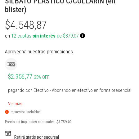
SILBATO PLASTICO C/COLLARIN (en
PROTECCIONES BOXEO
SUPLEMENTOS NATURALES
INDUMENTARIA TERMICA
MARCACION Y COORDINACION
TENIS DE MESA
blister)
ACCESORIOS BOXEO
COMBOS
PILATES Y YOGA
BOSU Y MINI BOSUS |
VOLEY
PROPOCIOCEPCION
$4.548,87
PERA Y CIELO Y TIERRA
Ver todos
REHABILITACION
PESAS RUSAS
BOLSOS PORTA PELOTAS
en
12 cuotas
sin interés
de $379,07
INDUMENTARIA BOXEO
OTROS ACCESORIOS
STRAPS Y CINTURON RUSO
PADDLE
Aprovechá nuestras promociones
RING DE BOXEO
Ver todos
CALLERAS GUANTES Y
BOLSOS Y MOCHILAS
PROTECCIONES
Ver todos
Ver todos
PATINES Y AFINES
$2.956,77
35% OFF
PELOTAS COLEGIALES
pagando con Efectivo - Abonando en efectivo en forma presencial
RUGBY Y FUTBOL AMERICANO
Ver más
Impuestos Incluídos
INFLADORES Y SILBATOS
Precio sin impuestos nacionales:
$3.759,40
INDUMENTARIA Y MEDIAS
Retirá gratis por sucursal