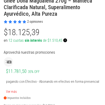
Ghee Doña Magdalena 270g – Manteca
PROTECCIONES BOXEO
SUPLEMENTOS NATURALES
INDUMENTARIA TERMICA
MARCACION Y COORDINACION
TENIS DE MESA
Clarificada Natural, Superalimento
ACCESORIOS BOXEO
COMBOS
PILATES Y YOGA
BOSU Y MINI BOSUS |
VOLEY
Ayurvédico, Alta Pureza
PROPOCIOCEPCION
2 opiniones
PERA Y CIELO Y TIERRA
Ver todos
REHABILITACION
PESAS RUSAS
BOLSOS PORTA PELOTAS
$18.125,39
INDUMENTARIA BOXEO
OTROS ACCESORIOS
STRAPS Y CINTURON RUSO
PADDLE
en
12 cuotas
sin interés
de $1.510,45
RING DE BOXEO
Ver todos
CALLERAS GUANTES Y
BOLSOS Y MOCHILAS
PROTECCIONES
Aprovechá nuestras promociones
Ver todos
Ver todos
PATINES Y AFINES
PELOTAS COLEGIALES
$11.781,50
35% OFF
RUGBY Y FUTBOL AMERICANO
pagando con Efectivo - Abonando en efectivo en forma presencial
INFLADORES Y SILBATOS
Ver más
Impuestos Incluídos
INDUMENTARIA Y MEDIAS