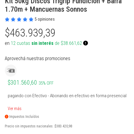
Kit 50kg Discos Trigrip Fundición + Barra
PROTECCIONES BOXEO
SUPLEMENTOS NATURALES
INDUMENTARIA TERMICA
MARCACION Y COORDINACION
TENIS DE MESA
1.70m + Mancuernas Sonnos
ACCESORIOS BOXEO
COMBOS
PILATES Y YOGA
BOSU Y MINI BOSUS |
VOLEY
5 opiniones
PROPOCIOCEPCION
$463.939,39
PERA Y CIELO Y TIERRA
Ver todos
REHABILITACION
PESAS RUSAS
BOLSOS PORTA PELOTAS
en
12 cuotas
sin interés
de $38.661,62
INDUMENTARIA BOXEO
OTROS ACCESORIOS
STRAPS Y CINTURON RUSO
PADDLE
RING DE BOXEO
Ver todos
CALLERAS GUANTES Y
BOLSOS Y MOCHILAS
Aprovechá nuestras promociones
PROTECCIONES
Ver todos
Ver todos
PATINES Y AFINES
$301.560,60
35% OFF
PELOTAS COLEGIALES
pagando con Efectivo - Abonando en efectivo en forma presencial
RUGBY Y FUTBOL AMERICANO
Ver más
INFLADORES Y SILBATOS
Impuestos Incluídos
INDUMENTARIA Y MEDIAS
Precio sin impuestos nacionales:
$383.420,98