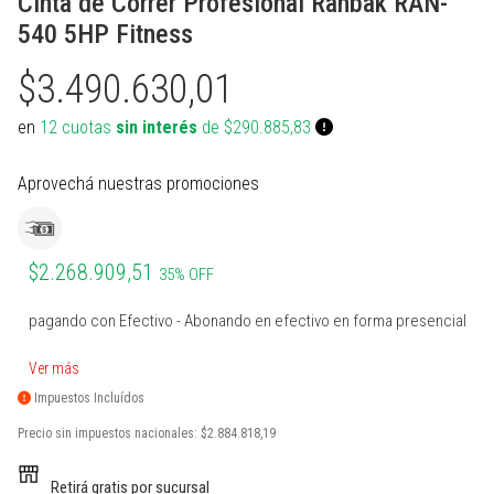
Cinta de Correr Profesional Ranbak RAN-
PROTECCIONES BOXEO
SUPLEMENTOS NATURALES
INDUMENTARIA TERMICA
MARCACION Y COORDINACION
TENIS DE MESA
540 5HP Fitness
ACCESORIOS BOXEO
COMBOS
PILATES Y YOGA
BOSU Y MINI BOSUS |
VOLEY
PROPOCIOCEPCION
$3.490.630,01
PERA Y CIELO Y TIERRA
Ver todos
REHABILITACION
PESAS RUSAS
BOLSOS PORTA PELOTAS
en
12 cuotas
sin interés
de $290.885,83
INDUMENTARIA BOXEO
OTROS ACCESORIOS
STRAPS Y CINTURON RUSO
PADDLE
Aprovechá nuestras promociones
RING DE BOXEO
Ver todos
CALLERAS GUANTES Y
BOLSOS Y MOCHILAS
PROTECCIONES
Ver todos
Ver todos
PATINES Y AFINES
$2.268.909,51
35% OFF
PELOTAS COLEGIALES
pagando con Efectivo - Abonando en efectivo en forma presencial
RUGBY Y FUTBOL AMERICANO
Ver más
Impuestos Incluídos
INFLADORES Y SILBATOS
Precio sin impuestos nacionales:
$2.884.818,19
INDUMENTARIA Y MEDIAS
Retirá gratis por sucursal