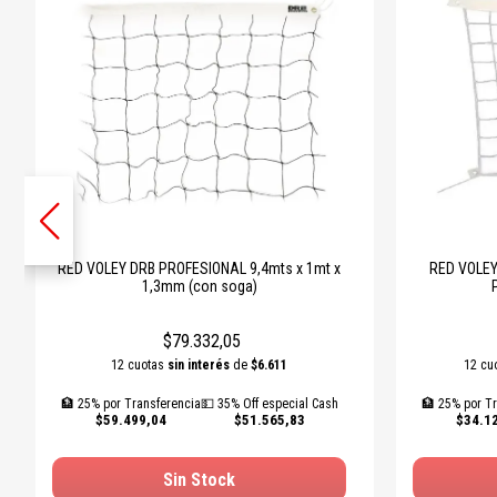
RED VOLEY DRB PROFESIONAL 9,4mts x 1mt x
RED VOLEY
1,3mm (con soga)
$79.332,05
12 cuotas
sin interés
de
$6.611
12 cu
🏦 25% por Transferencia
💵 35% Off especial Cash
🏦 25% por Tr
$59.499,04
$51.565,83
$34.1
Sin Stock