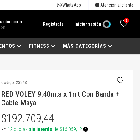
WhatsApp
Atención al cliente
0
tu ubicación
Registrate
Iniciar sesión
ión
ENTOS
FITNESS
MÁS CATEGORÍAS
Código:
23243
RED VOLEY 9,40mts x 1mt Con Banda +
Cable Maya
$192.709,44
en
12 cuotas
sin interés
de $16.059,12