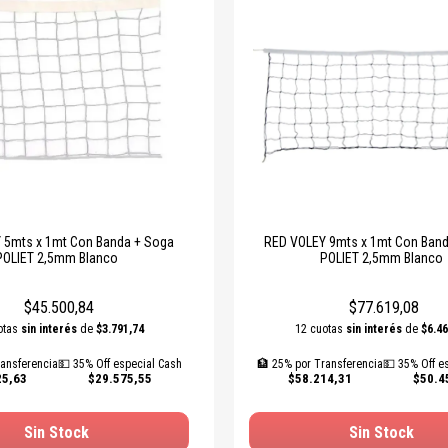
 5mts x 1mt Con Banda + Soga
RED VOLEY 9mts x 1mt Con Banda + Soga
POLIET 2,5mm Blanco
POLIET 2,5mm Blanco
$45.500,84
$77.619,08
otas
sin interés
de
$3.791,74
12 cuotas
sin interés
de
$6.46
ansferencia
💵 35% Off especial Cash
🏦 25% por Transferencia
💵 35% Off e
25,63
$29.575,55
$58.214,31
$50.4
Sin Stock
Sin Stock