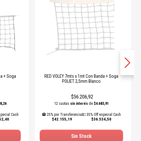
RED VOLEY 7mts x 1mt Con Banda + Soga
POLIET 2,5mm Blanco
$56.206,92
8,26
12 cuotas
sin interés
de
$4.683,91
special Cash
🏦 25% por Transferencia
💵 35% Off especial Cash
52,40
$42.155,19
$36.534,50
Sin Stock