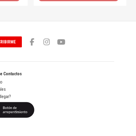
RIBIRME
de Contactos
to
les
legar?